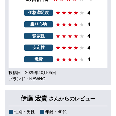
4
価格満足度
4
乗り心地
4
静寂性
4
安定性
4
燃費
投稿日：2025年10月05日
ブランド：NEWNO
伊藤 宏貴
さんからのレビュー
性別：
男性
年齢：
40代