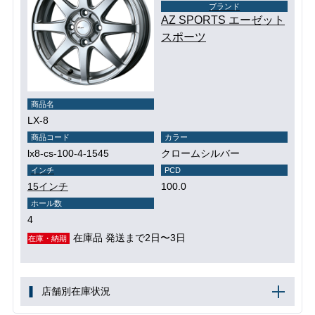
ブランド
AZ SPORTS エーゼット
スポーツ
商品名
LX-8
商品コード
カラー
lx8-cs-100-4-1545
クロームシルバー
インチ
PCD
15インチ
100.0
ホール数
4
在庫品 発送まで2日〜3日
在庫・納期
店舗別在庫状況