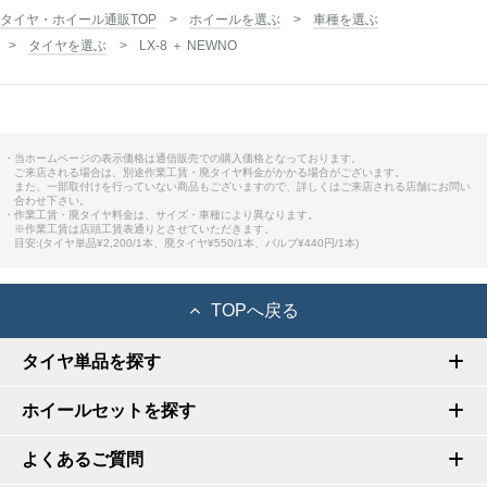
タイヤ・ホイール通販TOP
ホイールを選ぶ
車種を選ぶ
タイヤを選ぶ
LX-8 ＋ NEWNO
・当ホームページの表示価格は通信販売での購入価格となっております。
ご来店される場合は、別途作業工賃・廃タイヤ料金がかかる場合がございます。
また、一部取付けを行っていない商品もございますので、詳しくはご来店される店舗にお問い
合わせ下さい。
・作業工賃・廃タイヤ料金は、サイズ・車種により異なります。
※作業工賃は店頭工賃表通りとさせていただきます。
目安:(タイヤ単品¥2,200/1本、廃タイヤ¥550/1本、バルブ¥440円/1本)
TOPへ戻る
タイヤ単品を探す
ホイールセットを探す
よくあるご質問