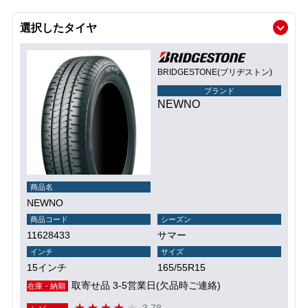
選択したタイヤ
BRIDGESTONE(ブリヂストン)
ブランド
NEWNO
商品名
NEWNO
商品コード
シーズン
11628433
サマー
インチ
サイズ
15インチ
165/55R15
取寄せ品 3-5営業日(欠品時ご連絡)
在庫・納期
3.78