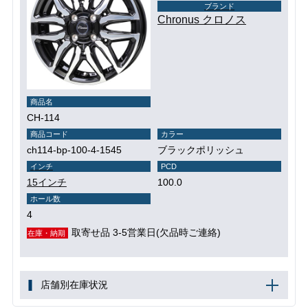
ブランド
Chronus クロノス
商品名
CH-114
商品コード
カラー
ch114-bp-100-4-1545
ブラックポリッシュ
インチ
PCD
15インチ
100.0
ホール数
4
取寄せ品 3-5営業日(欠品時ご連絡)
在庫・納期
店舗別在庫状況