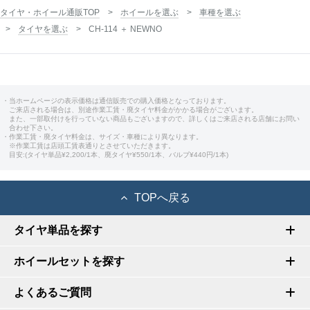
タイヤ・ホイール通販TOP
ホイールを選ぶ
車種を選ぶ
タイヤを選ぶ
CH-114 ＋ NEWNO
・当ホームページの表示価格は通信販売での購入価格となっております。
ご来店される場合は、別途作業工賃・廃タイヤ料金がかかる場合がございます。
また、一部取付けを行っていない商品もございますので、詳しくはご来店される店舗にお問い
合わせ下さい。
・作業工賃・廃タイヤ料金は、サイズ・車種により異なります。
※作業工賃は店頭工賃表通りとさせていただきます。
目安:(タイヤ単品¥2,200/1本、廃タイヤ¥550/1本、バルブ¥440円/1本)
TOPへ戻る
タイヤ単品を探す
ホイールセットを探す
よくあるご質問