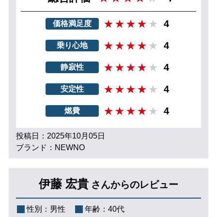
4
価格満足度
4
乗り心地
4
静寂性
4
安定性
4
燃費
投稿日：2025年10月05日
ブランド：NEWNO
伊藤 宏貴
さんからのレビュー
性別：
男性
年齢：
40代