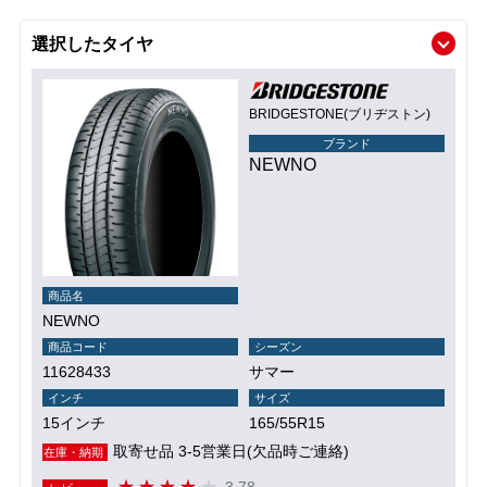
選択したタイヤ
BRIDGESTONE(ブリヂストン)
ブランド
NEWNO
商品名
NEWNO
商品コード
シーズン
11628433
サマー
インチ
サイズ
15インチ
165/55R15
取寄せ品 3-5営業日(欠品時ご連絡)
在庫・納期
3.78