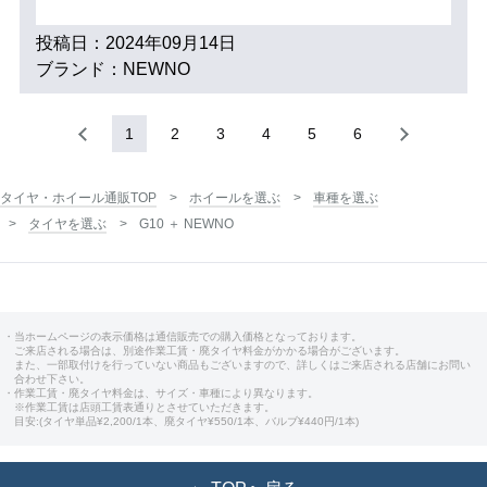
投稿日：2024年09月14日
ブランド：NEWNO
1
2
3
4
5
6
タイヤ・ホイール通販TOP
ホイールを選ぶ
車種を選ぶ
タイヤを選ぶ
G10 ＋ NEWNO
・当ホームページの表示価格は通信販売での購入価格となっております。
ご来店される場合は、別途作業工賃・廃タイヤ料金がかかる場合がございます。
また、一部取付けを行っていない商品もございますので、詳しくはご来店される店舗にお問い
合わせ下さい。
・作業工賃・廃タイヤ料金は、サイズ・車種により異なります。
※作業工賃は店頭工賃表通りとさせていただきます。
目安:(タイヤ単品¥2,200/1本、廃タイヤ¥550/1本、バルブ¥440円/1本)