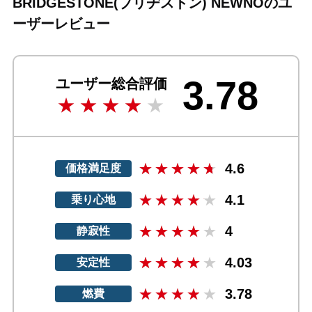
BRIDGESTONE(ブリヂストン) NEWNOのユ
ーザーレビュー
3.78
ユーザー総合評価
4.6
価格満足度
4.1
乗り心地
4
静寂性
4.03
安定性
3.78
燃費