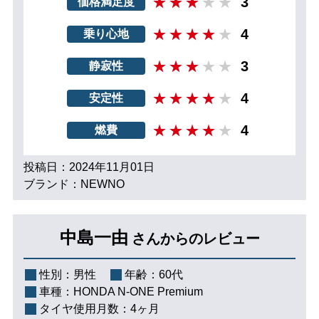
3
価格満足度
4
乗り心地
3
静寂性
4
安定性
4
燃費
投稿日：2024年11月01日
ブランド：NEWNO
中島一由
さんからのレビュー
性別：
男性
年齢：
60代
車種：
HONDA N-ONE Premium
タイヤ使用月数：
4ヶ月