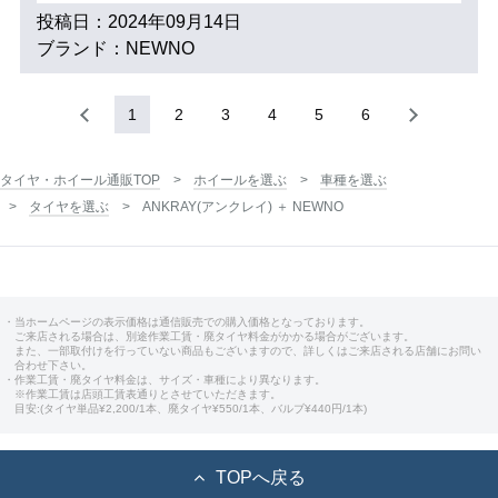
投稿日：2024年09月14日
ブランド：NEWNO
1
2
3
4
5
6
タイヤ・ホイール通販TOP
ホイールを選ぶ
車種を選ぶ
タイヤを選ぶ
ANKRAY(アンクレイ) ＋ NEWNO
・当ホームページの表示価格は通信販売での購入価格となっております。
ご来店される場合は、別途作業工賃・廃タイヤ料金がかかる場合がございます。
また、一部取付けを行っていない商品もございますので、詳しくはご来店される店舗にお問い
合わせ下さい。
・作業工賃・廃タイヤ料金は、サイズ・車種により異なります。
※作業工賃は店頭工賃表通りとさせていただきます。
目安:(タイヤ単品¥2,200/1本、廃タイヤ¥550/1本、バルブ¥440円/1本)
TOPへ戻る