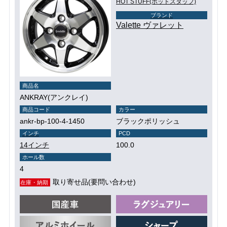
HOT STUFF(ホットスタッフ)
ブランド
Valette ヴァレット
商品名
ANKRAY(アンクレイ)
商品コード
カラー
ankr-bp-100-4-1450
ブラックポリッシュ
インチ
PCD
14インチ
100.0
ホール数
4
取り寄せ品(要問い合わせ)
在庫・納期