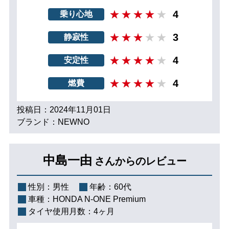
4
乗り心地
3
静寂性
4
安定性
4
燃費
投稿日：2024年11月01日
ブランド：NEWNO
中島一由
さんからのレビュー
性別：
男性
年齢：
60代
車種：
HONDA N-ONE Premium
タイヤ使用月数：
4ヶ月