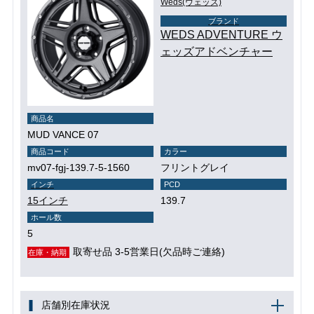
Weds(ウェッズ)
ブランド
WEDS ADVENTURE ウ
ェッズアドベンチャー
商品名
MUD VANCE 07
商品コード
カラー
mv07-fgj-139.7-5-1560
フリントグレイ
インチ
PCD
15インチ
139.7
ホール数
5
取寄せ品 3-5営業日(欠品時ご連絡)
在庫・納期
店舗別在庫状況