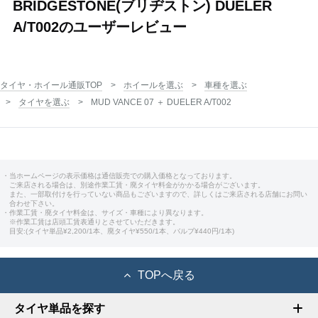
BRIDGESTONE(ブリヂストン) DUELER
A/T002のユーザーレビュー
タイヤ・ホイール通販TOP
ホイールを選ぶ
車種を選ぶ
タイヤを選ぶ
MUD VANCE 07 ＋ DUELER A/T002
・当ホームページの表示価格は通信販売での購入価格となっております。
ご来店される場合は、別途作業工賃・廃タイヤ料金がかかる場合がございます。
また、一部取付けを行っていない商品もございますので、詳しくはご来店される店舗にお問い
合わせ下さい。
・作業工賃・廃タイヤ料金は、サイズ・車種により異なります。
※作業工賃は店頭工賃表通りとさせていただきます。
目安:(タイヤ単品¥2,200/1本、廃タイヤ¥550/1本、バルブ¥440円/1本)
TOPへ戻る
タイヤ単品を探す