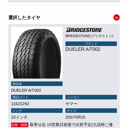
選択したタイヤ
BRIDGESTONE(ブリヂストン)
ブランド
DUELER A/T002
商品名
DUELER A/T002
商品コード
シーズン
11621292
サマー
インチ
サイズ
15インチ
205/70R15
取寄せ品 10営業日前後で出荷予定(欠品時ご連
在庫・納期