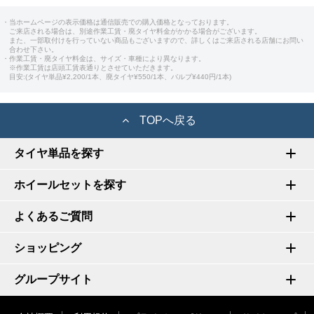
・当ホームページの表示価格は通信販売での購入価格となっております。
ご来店される場合は、別途作業工賃・廃タイヤ料金がかかる場合がございます。
また、一部取付けを行っていない商品もございますので、詳しくはご来店される店舗にお問い
合わせ下さい。
・作業工賃・廃タイヤ料金は、サイズ・車種により異なります。
※作業工賃は店頭工賃表通りとさせていただきます。
目安:(タイヤ単品¥2,200/1本、廃タイヤ¥550/1本、バルブ¥440円/1本)
TOPへ戻る
タイヤ単品を探す
ホイールセットを探す
よくあるご質問
ショッピング
グループサイト