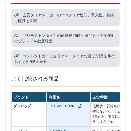
主要タイヤメーカーのエコタイヤ性能、耐久性、持続
可能性を比較
ブリヂストンタイヤの価格表!値段・選び方・主要9種
のブランドを徹底解説
コンパクトカーに合うサマータイヤの選び方|目的別の
おすすめ9選を紹介
よく比較される商品
ブランド
商品名
主な特徴
ダンロップ
ENASAVE EC205
低燃費・長持ち(ロング
持しながら、ウェットブ
6%向上。雨天時の安全
ランスタイヤ
ヨコハマ
BluEarth-RV
軽・コンパクトカー向け