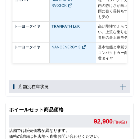
RV03CK
内の静けさが向上し、ふ
雨に強く長持ちする設計
も安心
トーヨータイヤ
TRANPATH LuK
高い剛性でふらつきを抑
い。上質な乗り心地と静
専用の最上級モデル
トーヨータイヤ
NANOENERGY 3
基本性能と摩耗ライフを
コンパクトカー向けのス
費タイヤ
店舗別在庫状況
ホイールセット商品価格
92,900
円(税込)
店舗では販売価格が異なります。
価格の詳細は各店舗へ直接お問い合わせください。