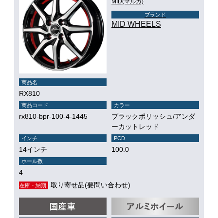
MID(マルカ)
ブランド
MID WHEELS
商品名
RX810
商品コード
カラー
rx810-bpr-100-4-1445
ブラックポリッシュ/アンダ
ーカットレッド
インチ
PCD
14インチ
100.0
ホール数
4
取り寄せ品(要問い合わせ)
在庫・納期