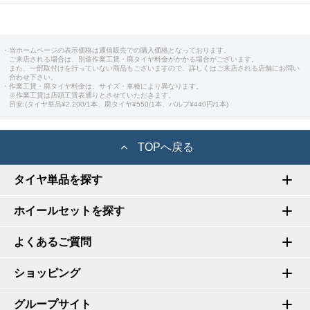
・当ホームページの表示価格は通信販売での購入価格となっております。
ご来店される場合は、別途作業工賃・廃タイヤ料金がかかる場合がございます。
また、一部取付けを行っていない商品もございますので、詳しくはご来店される店舗にお問い
合わせ下さい。
・作業工賃・廃タイヤ料金は、サイズ・車種により異なります。
※作業工賃は店頭工賃表通りとさせていただきます。
目安:(タイヤ単品¥2,200/1本、廃タイヤ¥550/1本、バルブ¥440円/1本)
TOPへ戻る
タイヤ単品を探す
ホイールセットを探す
よくあるご質問
ショッピング
グループサイト