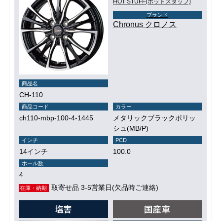
HOT STUFF(ホットスタッフ)
ブランド
Chronus クロノス
商品名
CH-110
商品コード
カラー
ch110-mbp-100-4-1445
メタリックブラックポリッ
シュ(MB/P)
インチ
PCD
14インチ
100.0
ホール数
4
取寄せ品 3-5営業日(欠品時ご連絡)
在庫・納期