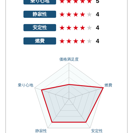
5
乗り心地
4
静寂性
4
安定性
4
燃費