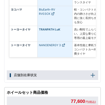
ランスタイヤ
ヨコハマ
BluEarth-RV
軽・コンパクトカー向け
RV03CK
内の静けさが向上し、ふ
雨に強く長持ちする設計
も安心
トーヨータイヤ
TRANPATH LuK
高い剛性でふらつきを抑
い。上質な乗り心地と静
専用の最上級モデル
トーヨータイヤ
NANOENERGY 3
基本性能と摩耗ライフを
コンパクトカー向けのス
費タイヤ
店舗別在庫状況
ホイールセット商品価格
77,600
円(税込)