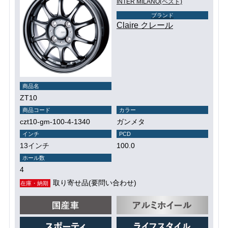
INTER MILANO(ベスト)
ブランド
Claire クレール
商品名
ZT10
商品コード
カラー
czt10-gm-100-4-1340
ガンメタ
インチ
PCD
13インチ
100.0
ホール数
4
取り寄せ品(要問い合わせ)
在庫・納期