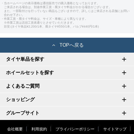
・当ホームページの表示価格は通信販売での購入価格となっております。
ご来店される場合は、別途作業工賃・廃タイヤ料金がかかる場合がございます。
また、一部取付けを行っていない商品もございますので、詳しくはご来店される店舗にお問い
合わせ下さい。
・作業工賃・廃タイヤ料金は、サイズ・車種により異なります。
※作業工賃は店頭工賃表通りとさせていただきます。
目安:(タイヤ単品¥2,200/1本、廃タイヤ¥550/1本、バルブ¥440円/1本)
TOPへ戻る
タイヤ単品を探す
ホイールセットを探す
よくあるご質問
ショッピング
グループサイト
会社概要
利用規約
プライバシーポリシー
サイトマップ