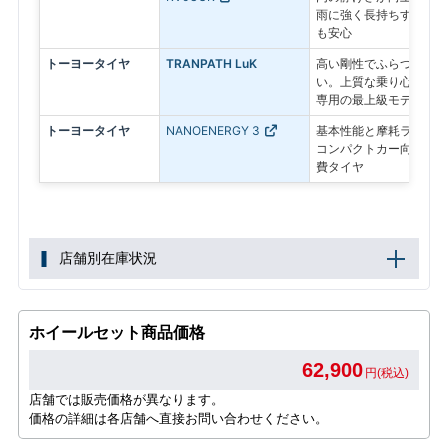
雨に強く長持ちする設計
も安心
トーヨータイヤ
TRANPATH LuK
高い剛性でふらつきを抑
い。上質な乗り心地と静
専用の最上級モデル
トーヨータイヤ
NANOENERGY 3
基本性能と摩耗ライフを
コンパクトカー向けのス
費タイヤ
店舗別在庫状況
ホイールセット商品価格
62,900
円(税込)
店舗では販売価格が異なります。
価格の詳細は各店舗へ直接お問い合わせください。