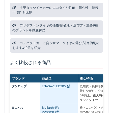
主要タイヤメーカーのエコタイヤ性能、耐久性、持続
可能性を比較
ブリヂストンタイヤの価格表!値段・選び方・主要9種
のブランドを徹底解説
コンパクトカーに合うサマータイヤの選び方|目的別の
おすすめ9選を紹介
よく比較される商品
ブランド
商品名
主な特徴
ダンロップ
ENASAVE EC205
低燃費・長持ち(ロング
持しながら、ウェットブ
6%向上。雨天時の安全
ランスタイヤ
ヨコハマ
BluEarth-RV
軽・コンパクトカー向け
RV03CK
内の静けさが向上し、ふ