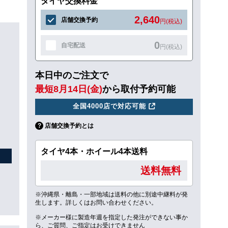
タイヤ交換料金
2,640
店舗交換予約
円(税込)
0
自宅配送
円(税込)
本日中のご注文で
最短8月14日(金)
から取付予約可能
全国4000店で対応可能
店舗交換予約とは
タイヤ4本・ホイール4本送料
送料無料
※沖縄県・離島・一部地域は送料の他に別途中継料が発
生します。詳しくはお問い合わせください。
※メーカー様に製造年週を指定した発注ができない事か
ら、ご質問、ご指定はお受けできません