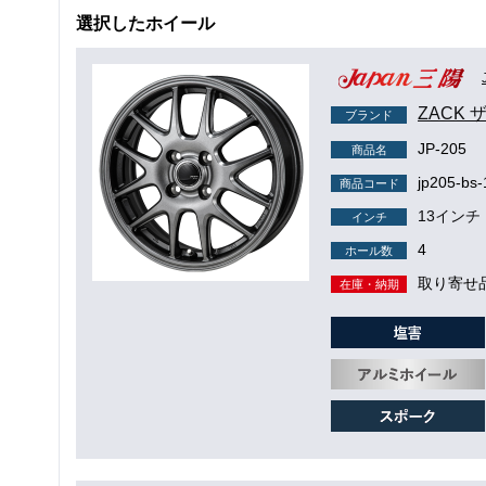
選択したホイール
ZACK 
ブランド
JP-205
商品名
jp205-bs
商品コード
13インチ
インチ
4
ホール数
取り寄せ
在庫・納期