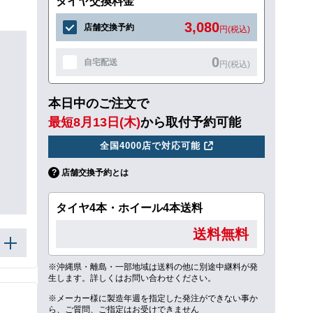
タイヤ交換料金
3,080
店舗交換予約
円(税込)
0
自宅配送
円(税込)
本日中のご注文で
最短8月13日(木)
から取付予約可能
全国4000店で対応可能
店舗交換予約とは
タイヤ4本・ホイール4本送料
送料無料
※沖縄県・離島・一部地域は送料の他に別途中継料が発
生します。詳しくはお問い合わせください。
※メーカー様に製造年週を指定した発注ができない事か
ら、ご質問、ご指定はお受けできません