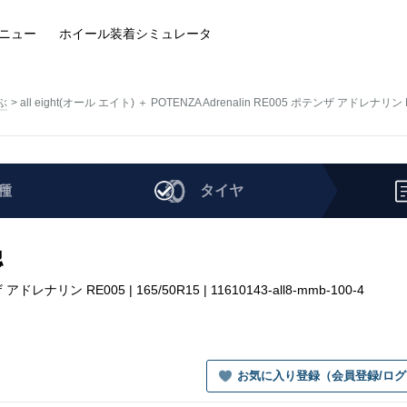
ニュー
ホイール装着
シミュレータ
ぶ
all eight(オール エイト) ＋ POTENZA Adrenalin RE005 ポテンザ アドレナリン 
種
タイヤ
認
 アドレナリン RE005 | 165/50R15 | 11610143-all8-mmb-100-4
お気に入り登録（会員登録/ロ