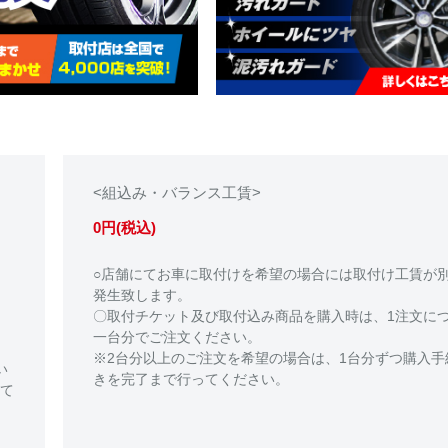
<組込み・バランス工賃>
0円(税込)
○店舗にてお車に取付けを希望の場合には取付け工賃が
発生致します。
〇取付チケット及び取付込み商品を購入時は、1注文に
一台分でご注文ください。
※2台分以上のご注文を希望の場合は、1台分ずつ購入手
い
きを完了まで行ってください。
て