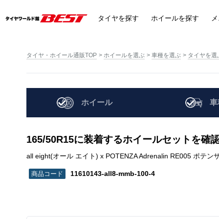
タイヤ
を探す
ホイール
を探す
メ
タイヤ・ホイール通販TOP
ホイールを選ぶ
車種を選ぶ
タイヤを選
ホイール
車
165/50R15に装着するホイールセットを確
all eight(オール エイト) x POTENZA Adrenalin RE005 ポテンザ
11610143-all8-mmb-100-4