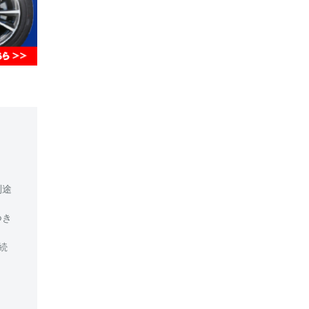
別途
つき
続