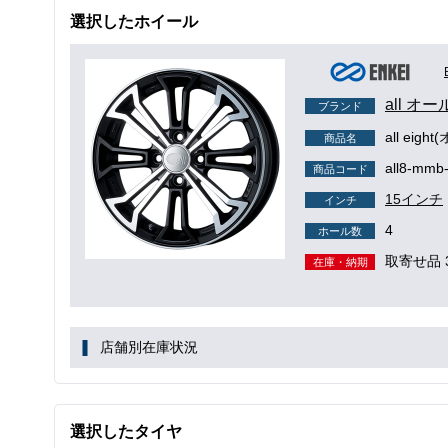
選択したホイール
all オー
ブランド
all eig
商品名
all8-mmb
商品コード
15インチ
インチ
4
ホール数
取寄せ品 
在庫・納期
店舗別在庫状況
選択したタイヤ