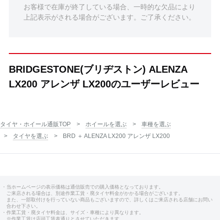
お客様で在庫が終了している場合、一時的な欠品により
上記表示がされる場合がございます。ご了承ください。
BRIDGESTONE(ブリヂストン) ALENZA
LX200 アレンザ LX200のユーザーレビュー
タイヤ・ホイール通販TOP
ホイールを選ぶ
車種を選ぶ
タイヤを選ぶ
BRD ＋ ALENZA LX200 アレンザ LX200
・当ホームページの表示価格は通信販売での購入価格となっております。
ご来店される場合は、別途作業工賃・廃タイヤ料金がかかる場合がございます。
また、一部取付けを行っていない商品もございますので、詳しくはご来店される店舗にお問い
合わせ下さい。
・作業工賃・廃タイヤ料金は、サイズ・車種により異なります。
※作業工賃は店頭工賃表通りとさせていただきます。