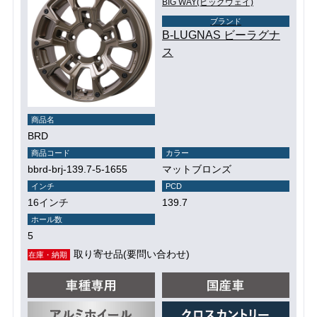
BIG WAY(ビッグウェイ)
ブランド
B-LUGNAS ビーラグナ
ス
商品名
BRD
商品コード
カラー
bbrd-brj-139.7-5-1655
マットブロンズ
インチ
PCD
16インチ
139.7
ホール数
5
取り寄せ品(要問い合わせ)
在庫・納期