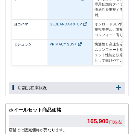
専用低燃費タイヤ。静か
快適性を重視するユーザ
補。
ヨコハマ
GEOLANDAR X-CV
オンロードSUV向けの
重視モデル。重量級SU
コンフォート寄りの比較
ミシュラン
PRIMACY SUV+
快適性と高速安定性を両
ムコンフォートSUVタ
ェット性能と快適性を重
として挙げやすいモデル
店舗別在庫状況
ホイールセット商品価格
165,900
円(税込)
店舗では販売価格が異なります。