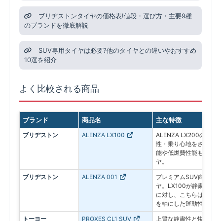
ブリヂストンタイヤの価格表!値段・選び方・主要9種
のブランドを徹底解説
SUV専用タイヤは必要?他のタイヤとの違いやおすすめ
10選を紹介
よく比較される商品
ブランド
商品名
主な特徴
ブリヂストン
ALENZA LX100
ALENZA LX200の
性・乗り心地をさらに高
能や低燃費性能も進化し
ヤ。
ブリヂストン
ALENZA 001
プレミアムSUV向けの
ヤ。LX100が静粛性・
に対し、こちらはドライ
を軸にした運動性能重視
トーヨー
PROXES CL1 SUV
上質な静粛性と快適性を