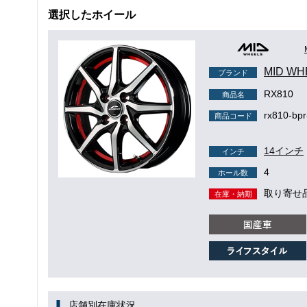
選択したホイール
MID WH
ブランド
RX810
商品名
rx810-bp
商品コード
14インチ
インチ
4
ホール数
取り寄せ
在庫・納期
店舗別在庫状況