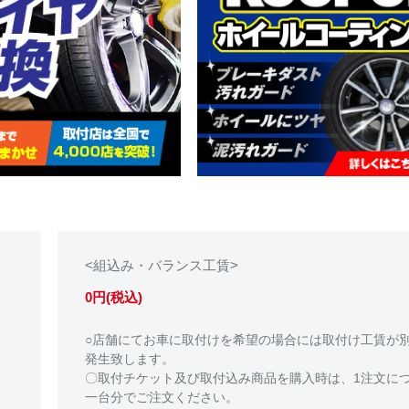
<組込み・バランス工賃>
0円(税込)
○店舗にてお車に取付けを希望の場合には取付け工賃が
発生致します。
〇取付チケット及び取付込み商品を購入時は、1注文に
一台分でご注文ください。