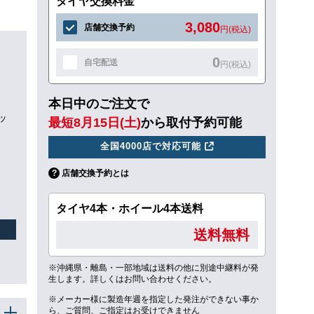
タイヤ交換料金
3,080
店舗交換予約
円(税込)
0
自宅配送
円(税込)
本日中のご注文で
ッ
最短8月15日(土)
から取付予約可能
全国4000店で対応可能
店舗交換予約とは
タイヤ4本・ホイール4本送料
送料無料
※沖縄県・離島・一部地域は送料の他に別途中継料が発
生します。詳しくはお問い合わせください。
※メーカー様に製造年週を指定した発注ができない事か
ら、ご質問、ご指定はお受けできません