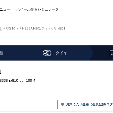
ニュー
ホイール装着
シミュレータ
ぶ
RX810 ＋ FINESSA HB01 フィネッサ HB01
種
タイヤ
認
338-rx810-bpr-100-4
お気に入り登録（会員登録/ロ