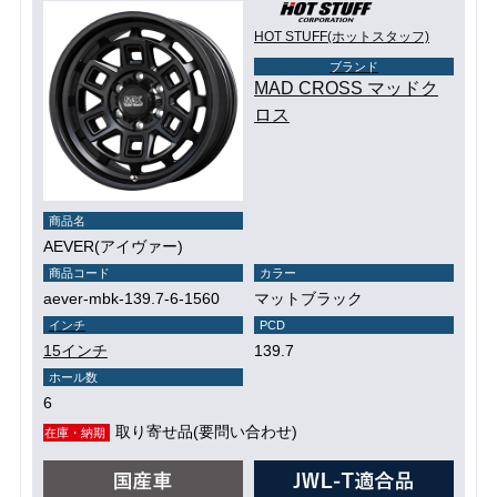
HOT STUFF(ホットスタッフ)
ブランド
MAD CROSS マッドク
ロス
商品名
AEVER(アイヴァー)
商品コード
カラー
aever-mbk-139.7-6-1560
マットブラック
インチ
PCD
15インチ
139.7
ホール数
6
取り寄せ品(要問い合わせ)
在庫・納期