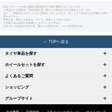
・当ホームページの表示価格は通信販売での購入価格となっております。
ご来店される場合は、別途作業工賃・廃タイヤ料金がかかる場合がございます。
また、一部取付けを行っていない商品もございますので、詳しくはご来店される店舗にお問い
合わせ下さい。
・作業工賃・廃タイヤ料金は、サイズ・車種により異なります。
※作業工賃は店頭工賃表通りとさせていただきます。
目安:(タイヤ単品¥2,200/1本、廃タイヤ¥550/1本、バルブ¥440円/1本)
TOPへ戻る
タイヤ単品を探す
ホイールセットを探す
よくあるご質問
ショッピング
グループサイト
会社概要
利用規約
プライバシーポリシー
サイトマップ