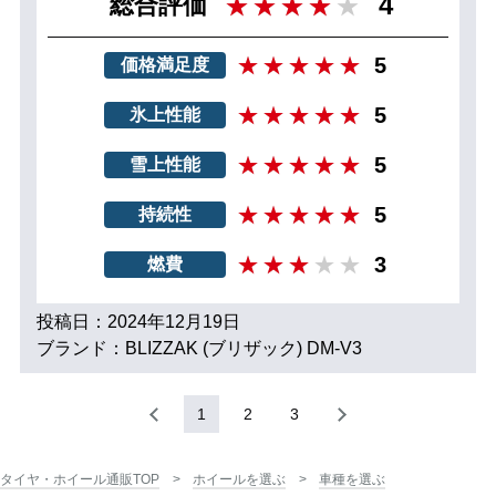
4
総合評価
5
価格満足度
5
氷上性能
5
雪上性能
5
持続性
3
燃費
投稿日：2024年12月19日
ブランド：BLIZZAK (ブリザック) DM-V3
1
2
3
タイヤ・ホイール通販TOP
ホイールを選ぶ
車種を選ぶ