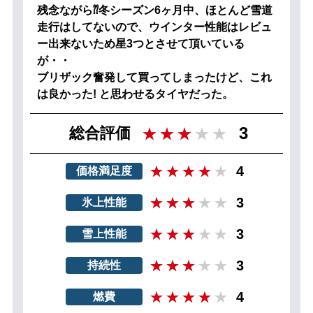
残念ながら⁇冬シーズン6ヶ月中、ほとんど雪道
走行はしてないので、ウインター性能はレビュ
ー出来ないため星3つとさせて頂いている
が・・
ブリザック奮発して買ってしまったけど、これ
は良かった! と思わせるタイヤだった。
3
総合評価
4
価格満足度
3
氷上性能
3
雪上性能
3
持続性
4
燃費