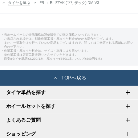
タイヤを選ぶ
FR ＋ BLIZZAK (ブリザック) DM-V3
・当ホームページの表示価格は通信販売での購入価格となっております。
ご来店される場合は、別途作業工賃・廃タイヤ料金がかかる場合がございます。
また、一部取付けを行っていない商品もございますので、詳しくはご来店される店舗にお問い
合わせ下さい。
・作業工賃・廃タイヤ料金は、サイズ・車種により異なります。
※作業工賃は店頭工賃表通りとさせていただきます。
目安:(タイヤ単品¥2,200/1本、廃タイヤ¥550/1本、バルブ¥440円/1本)
TOPへ戻る
タイヤ単品を探す
ホイールセットを探す
よくあるご質問
ショッピング