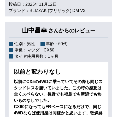
投稿日：2025年11月12日
ブランド：BLIZZAK (ブリザック) DM-V3
山中昌幸
さんからのレビュー
性別：
男性
年齢：
60代
車種：
マツダ CX60
タイヤ使用月数：
1ヶ月
以前と変わりなし
以前にCX5の4WDに乗っていてその際も同じス
タッドレスを履いていました。この時の感想は
全くスベらない、長野でも福島でも新潟でも怖
いものなしでした。
CX60になってもFRベースになるだけで、同じ
4WDならば使用感は同様かと思います、乾燥路