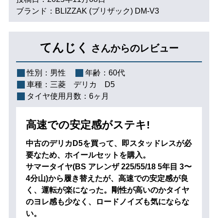
ブランド：BLIZZAK (ブリザック) DM-V3
てんじく
さんからのレビュー
性別：
男性
年齢：
60代
車種：
三菱 デリカ D5
タイヤ使用月数：
6ヶ月
高速での安定感がステキ!
中古のデリカD5を買って、即スタッドレスが必
要なため、ホイールセットを購入。
サマータイヤ(BS アレンザ 225/55/18 5年目 3〜
4分山)から履き替えたが、高速での安定感が良
く、運転が楽になった。剛性が高いのかタイヤ
のヨレ感も少なく、ロードノイズも気にならな
い。