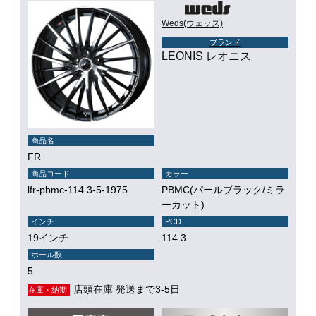
Weds(ウェッズ)
ブランド
LEONIS レオニス
商品名
FR
商品コード
カラー
lfr-pbmc-114.3-5-1975
PBMC(パールブラック/ミラ
ーカット)
インチ
PCD
19インチ
114.3
ホール数
5
店頭在庫 発送まで3-5日
在庫・納期