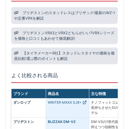
ブリヂストンのスタッドレスはブリザック!最新のWZ-1
や定番VRXを解説
ブリヂストンVRX3とVRX2どちらがいい?VRXシリーズ
を価格と口コミもあわせて徹底解説!
【タイヤメーカー9社】スタッドレスタイヤの価格を徹
底比較!選ぶ際のポイントも解説
よく比較される商品
ブランド
商品名
主な特徴
ダンロップ
WINTER MAXX SJ8+
ナノフィットゴムを採用
長持ちさせたSUV専用
デル
ブリヂストン
BLIZZAK DM-V2
DM-V3の1世代前のモ
抑えつつ信頼性を求める