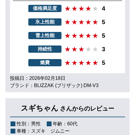
4
価格満足度
5
氷上性能
5
雪上性能
3
持続性
5
燃費
投稿日：2026年02月18日
ブランド：BLIZZAK (ブリザック) DM-V3
スギちゃん
さんからのレビュー
性別：
男性
年齢：
60代
車種：
スズキ ジムニー