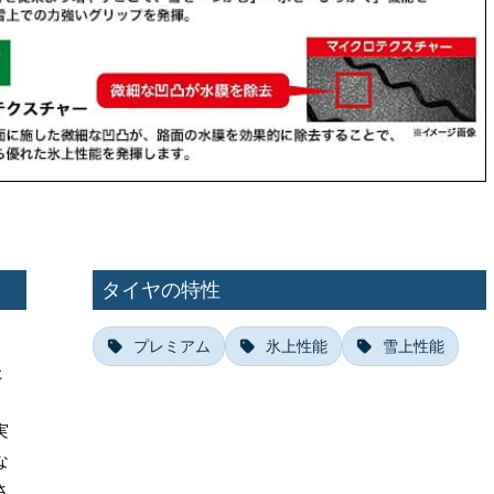
タイヤの特性
ク
プレミアム
氷上性能
雪上性能
た
実
な
さ