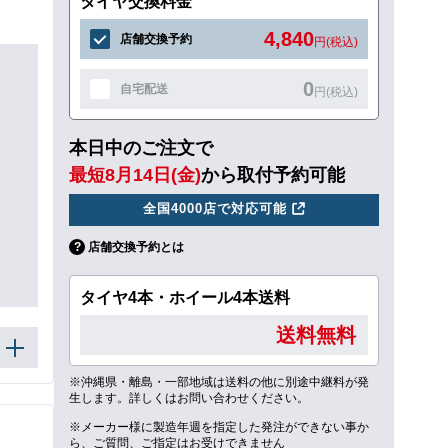
タイヤ交換料金
4,840
店舗交換予約
円(税込)
0
自宅配送
円(税込)
本日中のご注文で
最短8月14日(金)
から取付予約可能
全国4000店で対応可能
店舗交換予約とは
タイヤ4本・ホイール4本送料
送料無料
※沖縄県・離島・一部地域は送料の他に別途中継料が発
生します。詳しくはお問い合わせください。
※メーカー様に製造年週を指定した発注ができない事か
ら、ご質問、ご指定はお受けできません