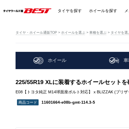
タイヤ
を探す
ホイール
を探す
メ
タイヤ・ホイール通販TOP
ホイールを選ぶ
車種を選ぶ
タイヤを選
ホイール
車
225/55R19 XLに装着するホイールセット
E08【トヨタ純正 M14球面座ボルト対応】 x BLIZZAK (ブリザック) DM-V
11601664-e08b-gmt-114.3-5