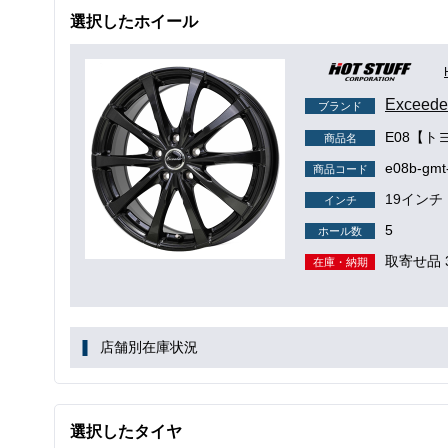
選択したホイール
Excee
ブランド
E08【ト
商品名
e08b-gmt
商品コード
19インチ
インチ
5
ホール数
取寄せ品 
在庫・納期
店舗別在庫状況
選択したタイヤ