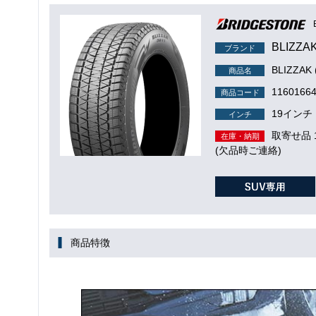
BLIZZA
ブランド
BLIZZAK
商品名
1160166
商品コード
19インチ
インチ
取寄せ品
在庫・納期
(欠品時ご連絡)
商品特徴