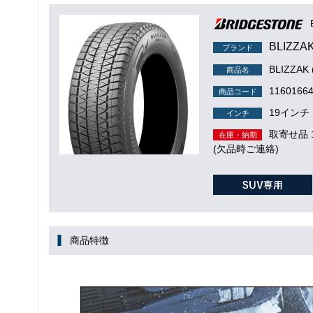
BLIZZA
ブランド
BLIZZAK
商品名
1160166
商品コード
19インチ
インチ
取寄せ品
在庫・納期
(欠品時ご連絡)
商品特徴