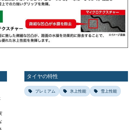
タイヤの特性
ク
プレミアム
氷上性能
雪上性能
た
実
な
さ