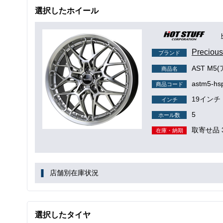
選択したホイール
Precio
ブランド
AST M5
商品名
astm5-hs
商品コード
19インチ
インチ
5
ホール数
取寄せ品 
在庫・納期
店舗別在庫状況
選択したタイヤ