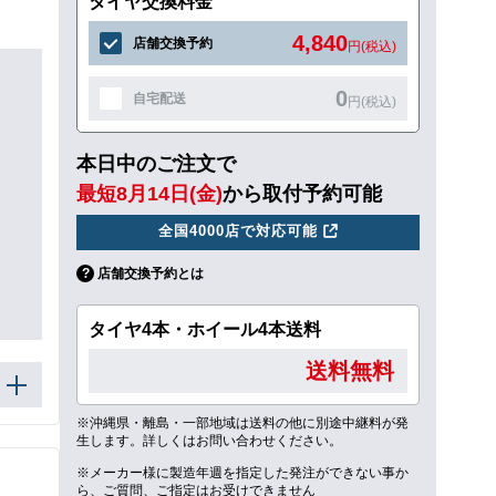
タイヤ交換料金
4,840
店舗交換予約
円(税込)
0
自宅配送
円(税込)
本日中のご注文で
最短8月14日(金)
から取付予約可能
全国4000店で対応可能
店舗交換予約とは
タイヤ4本・ホイール4本送料
送料無料
※沖縄県・離島・一部地域は送料の他に別途中継料が発
生します。詳しくはお問い合わせください。
※メーカー様に製造年週を指定した発注ができない事か
ら、ご質問、ご指定はお受けできません