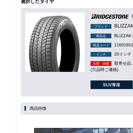
選択したタイヤ
BLIZZA
ブランド
BLIZZAK
商品名
1160165
商品コード
20インチ
インチ
取寄せ品
在庫・納期
(欠品時ご連絡)
商品特徴