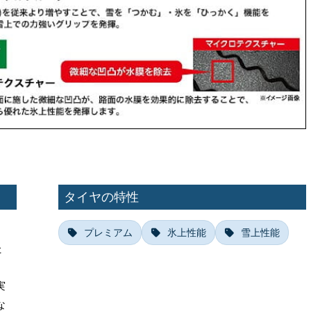
タイヤの特性
ク
プレミアム
氷上性能
雪上性能
た
実
な