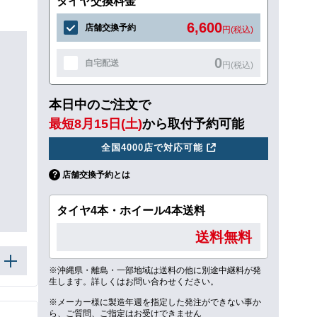
タイヤ交換料金
6,600
店舗交換予約
円(税込)
0
自宅配送
円(税込)
本日中のご注文で
最短8月15日(土)
から取付予約可能
全国4000店で対応可能
店舗交換予約とは
タイヤ4本・ホイール4本送料
送料無料
※沖縄県・離島・一部地域は送料の他に別途中継料が発
生します。詳しくはお問い合わせください。
※メーカー様に製造年週を指定した発注ができない事か
ら、ご質問、ご指定はお受けできません