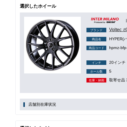
選択したホイール
Volte
ブランド
HYPER(
商品名
hpmz-bfp
商品コード
20インチ
インチ
5
ホール数
取寄せ品 
在庫・納期
店舗別在庫状況