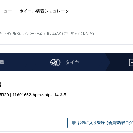
ニュー
ホイール装着
シミュレータ
ぶ
HYPER(ハイパー) MZ ＋ BLIZZAK (ブリザック) DM-V3
種
タイヤ
認
0 | 11601652-hpmz-bfp-114.3-5
お気に入り登録（会員登録/ロ