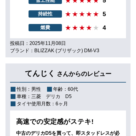
5
雪上性能
5
持続性
4
燃費
投稿日：2025年11月08日
ブランド：BLIZZAK (ブリザック) DM-V3
てんじく
さんからのレビュー
性別：
男性
年齢：
60代
車種：
三菱 デリカ D5
タイヤ使用月数：
6ヶ月
高速での安定感がステキ!
中古のデリカD5を買って、即スタッドレスが必