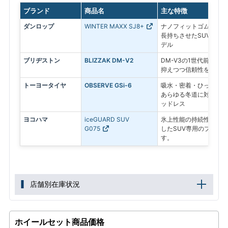
ブランド
商品名
主な特徴
ダンロップ
WINTER MAXX SJ8+
ナノフィットゴムを採用
長持ちさせたSUV専用
デル
ブリヂストン
BLIZZAK DM-V2
DM-V3の1世代前のモ
抑えつつ信頼性を求める
トーヨータイヤ
OBSERVE GSi-6
吸水・密着・ひっかきの
あらゆる冬道に対応する
ッドレス
ヨコハマ
iceGUARD SUV
氷上性能の持続性と、燃
G075
したSUV専用のプレミ
す。
店舗別在庫状況
ホイールセット商品価格