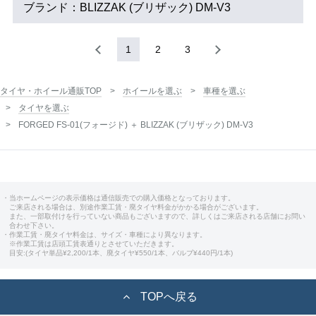
ブランド：BLIZZAK (ブリザック) DM-V3
1
2
3
タイヤ・ホイール通販TOP
ホイールを選ぶ
車種を選ぶ
タイヤを選ぶ
FORGED FS-01(フォージド) ＋ BLIZZAK (ブリザック) DM-V3
・当ホームページの表示価格は通信販売での購入価格となっております。
ご来店される場合は、別途作業工賃・廃タイヤ料金がかかる場合がございます。
また、一部取付けを行っていない商品もございますので、詳しくはご来店される店舗にお問い
合わせ下さい。
・作業工賃・廃タイヤ料金は、サイズ・車種により異なります。
※作業工賃は店頭工賃表通りとさせていただきます。
目安:(タイヤ単品¥2,200/1本、廃タイヤ¥550/1本、バルブ¥440円/1本)
TOPへ戻る