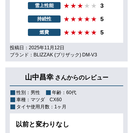
3
雪上性能
5
持続性
5
燃費
投稿日：2025年11月12日
ブランド：BLIZZAK (ブリザック) DM-V3
山中昌幸
さんからのレビュー
性別：
男性
年齢：
60代
車種：
マツダ CX60
タイヤ使用月数：
1ヶ月
以前と変わりなし