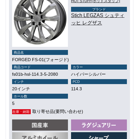
HOT STUFF(ホットスタッフ)
ブランド
Stich LEGZAS シュティ
ッヒ レグザス
商品名
FORGED FS-01(フォージド)
商品コード
カラー
fs01b-hsl-114.3-5-2080
ハイパーシルバー
インチ
PCD
20インチ
114.3
ホール数
5
取り寄せ品(要問い合わせ)
在庫・納期