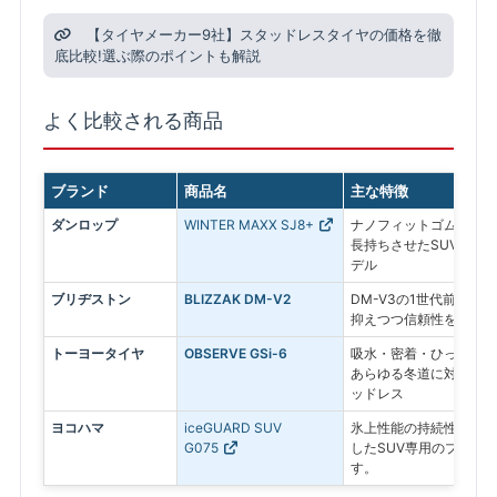
【タイヤメーカー9社】スタッドレスタイヤの価格を徹
底比較!選ぶ際のポイントも解説
よく比較される商品
ブランド
商品名
主な特徴
ダンロップ
WINTER MAXX SJ8+
ナノフィットゴムを採用
長持ちさせたSUV専用
デル
ブリヂストン
BLIZZAK DM-V2
DM-V3の1世代前のモ
抑えつつ信頼性を求める
トーヨータイヤ
OBSERVE GSi-6
吸水・密着・ひっかきの
あらゆる冬道に対応する
ッドレス
ヨコハマ
iceGUARD SUV
氷上性能の持続性と、燃
G075
したSUV専用のプレミ
す。