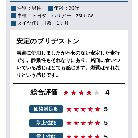
性別：
男性
年齢：
30代
車種：
トヨタ ハリアー zsu60w
タイヤ使用月数：
1ヶ月
安定のブリヂストン
雪道に使用しましたが不安のない安定した走行
です。静粛性もそれなりにあり、路面に食いつ
いている感じはとても感じます。燃費はそれな
りという感じです。
4
総合評価
5
価格満足度
5
氷上性能
5
雪上性能