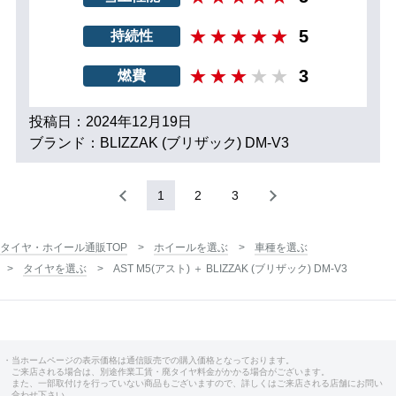
5
持続性
3
燃費
投稿日：2024年12月19日
ブランド：BLIZZAK (ブリザック) DM-V3
1
2
3
タイヤ・ホイール通販TOP
ホイールを選ぶ
車種を選ぶ
タイヤを選ぶ
AST M5(アスト) ＋ BLIZZAK (ブリザック) DM-V3
・当ホームページの表示価格は通信販売での購入価格となっております。
ご来店される場合は、別途作業工賃・廃タイヤ料金がかかる場合がございます。
また、一部取付けを行っていない商品もございますので、詳しくはご来店される店舗にお問い
合わせ下さい。