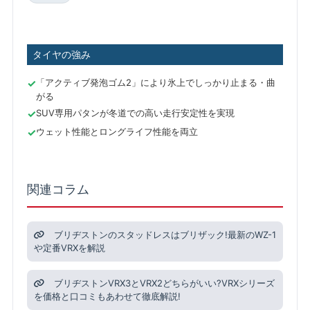
タイヤの強み
「アクティブ発泡ゴム2」により氷上でしっかり止まる・曲
がる
SUV専用パタンが冬道での高い走行安定性を実現
ウェット性能とロングライフ性能を両立
関連コラム
ブリヂストンのスタッドレスはブリザック!最新のWZ-1
や定番VRXを解説
ブリヂストンVRX3とVRX2どちらがいい?VRXシリーズ
を価格と口コミもあわせて徹底解説!