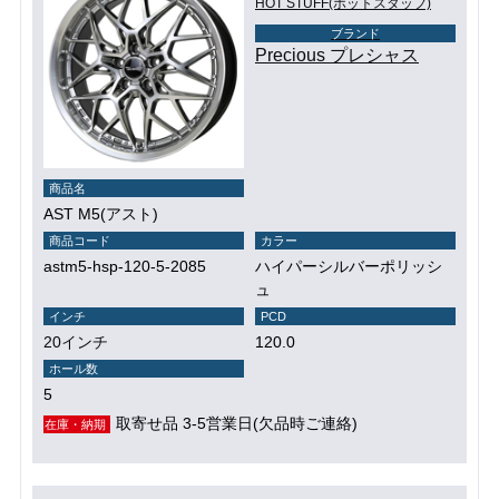
HOT STUFF(ホットスタッフ)
ブランド
Precious プレシャス
商品名
AST M5(アスト)
商品コード
カラー
astm5-hsp-120-5-2085
ハイパーシルバーポリッシ
ュ
インチ
PCD
20インチ
120.0
ホール数
5
取寄せ品 3-5営業日(欠品時ご連絡)
在庫・納期