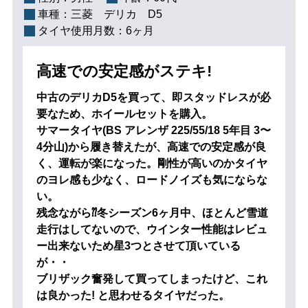
車種：
三菱 デリカ D5
タイヤ使用月数：
6ヶ月
高速での安定感がステキ!
中古のデリカD5を買って、即スタッドレスが必
要なため、ホイールセットを購入。
サマータイヤ(BS アレンザ 225/55/18 5年目 3〜
4分山)から履き替えたが、高速での安定感が良
く、運転が楽になった。剛性が高いのかタイヤ
のヨレ感も少なく、ロードノイズも気にならな
い。
残念ながら⁇冬シーズン6ヶ月中、ほとんど雪道
走行はしてないので、ウインター性能はレビュ
ー出来ないため星3つとさせて頂いている
が・・
ブリザック奮発して買ってしまったけど、これ
は良かった! と思わせるタイヤだった。