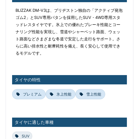
BLIZZAK DM-V3は、ブリヂストン独自の「アクティブ発泡
ゴム2」とSUV専用パタンを採用したSUV・4WD専用スタ
ッドレスタイヤです。氷上での優れたブレーキ性能とコー
ナリング性能を実現し、雪道やシャーベット路面、ウェッ
ト路面などさまざまな冬道で安定した走行をサポート。さ
らに高い排水性と耐摩耗性を備え、長く安心して使用でき
るモデルです。
タイヤの特性
プレミアム
氷上性能
雪上性能
タイヤに適した車種
SUV