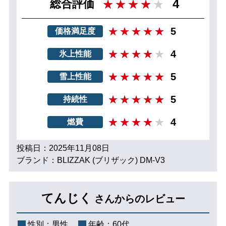
4
総合評価
5
価格満足度
4
氷上性能
5
雪上性能
5
持続性
4
燃費
投稿日：2025年11月08日
ブランド：BLIZZAK (ブリザック) DM-V3
てんじく
さんからのレビュー
性別：
男性
年齢：
60代