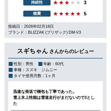
3
持続性
5
燃費
投稿日：2026年02月18日
ブランド：BLIZZAK (ブリザック) DM-V3
スギちゃん
さんからのレビュー
性別：
男性
年齢：
60代
車種：
スズキ ジムニー
タイヤ使用月数：
1ヶ月
迅速な発送で梱包も丁寧であった。
雪上氷上性能は雪道走行がまだないので3とし
た