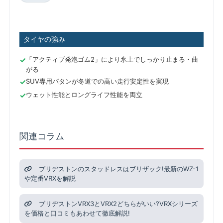
タイヤの強み
「アクティブ発泡ゴム2」により氷上でしっかり止まる・曲
がる
SUV専用パタンが冬道での高い走行安定性を実現
ウェット性能とロングライフ性能を両立
関連コラム
ブリヂストンのスタッドレスはブリザック!最新のWZ-1
や定番VRXを解説
ブリヂストンVRX3とVRX2どちらがいい?VRXシリーズ
を価格と口コミもあわせて徹底解説!