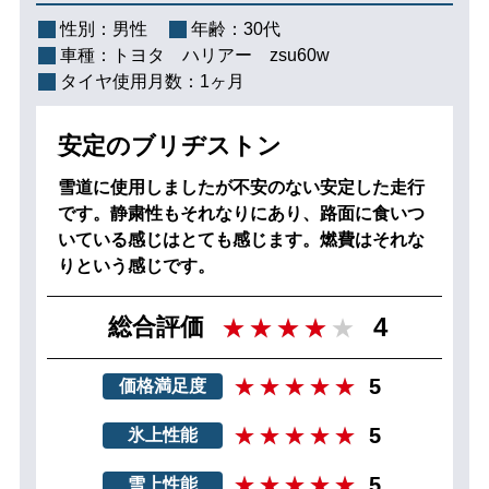
性別：
男性
年齢：
30代
車種：
トヨタ ハリアー zsu60w
タイヤ使用月数：
1ヶ月
安定のブリヂストン
雪道に使用しましたが不安のない安定した走行
です。静粛性もそれなりにあり、路面に食いつ
いている感じはとても感じます。燃費はそれな
りという感じです。
4
総合評価
5
価格満足度
5
氷上性能
5
雪上性能