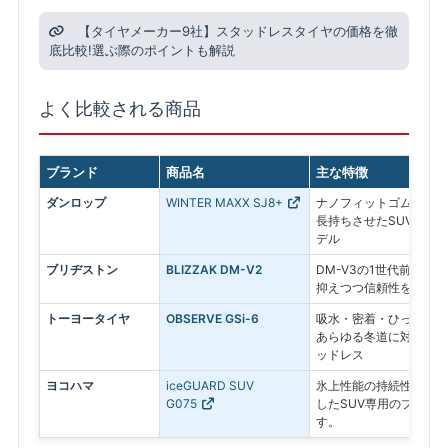
【タイヤメーカー9社】スタッドレスタイヤの価格を徹
底比較!選ぶ際のポイントも解説
よく比較される商品
ブランド
商品名
主な特徴
ダンロップ
WINTER MAXX SJ8+
ナノフィットゴムを採用
長持ちさせたSUV専用
デル
ブリヂストン
BLIZZAK DM-V2
DM-V3の1世代前のモ
抑えつつ信頼性を求める
トーヨータイヤ
OBSERVE GSi-6
吸水・密着・ひっかきの
あらゆる冬道に対応する
ッドレス
ヨコハマ
iceGUARD SUV
氷上性能の持続性と、燃
G075
したSUV専用のプレミ
す。