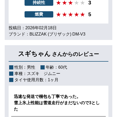
3
持続性
5
燃費
投稿日：2026年02月18日
ブランド：BLIZZAK (ブリザック) DM-V3
スギちゃん
さんからのレビュー
性別：
男性
年齢：
60代
車種：
スズキ ジムニー
タイヤ使用月数：
1ヶ月
迅速な発送で梱包も丁寧であった。
雪上氷上性能は雪道走行がまだないので3とし
た