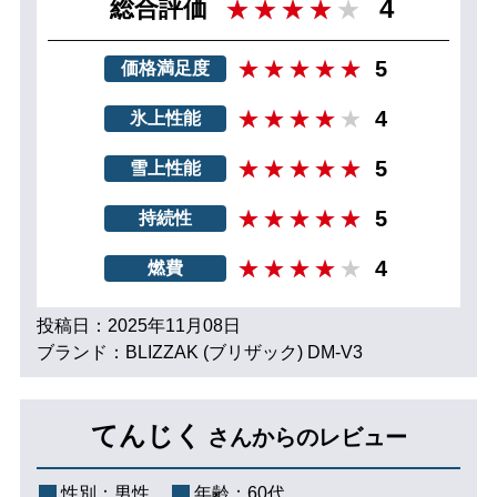
4
総合評価
5
価格満足度
4
氷上性能
5
雪上性能
5
持続性
4
燃費
投稿日：2025年11月08日
ブランド：BLIZZAK (ブリザック) DM-V3
てんじく
さんからのレビュー
性別：
男性
年齢：
60代