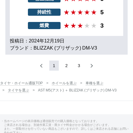
5
持続性
3
燃費
投稿日：2024年12月19日
ブランド：BLIZZAK (ブリザック) DM-V3
1
2
3
タイヤ・ホイール通販TOP
ホイールを選ぶ
車種を選ぶ
タイヤを選ぶ
AST M5(アスト) ＋ BLIZZAK (ブリザック) DM-V3
・当ホームページの表示価格は通信販売での購入価格となっております。
ご来店される場合は、別途作業工賃・廃タイヤ料金がかかる場合がございます。
また、一部取付けを行っていない商品もございますので、詳しくはご来店される店舗にお問い
合わせ下さい。