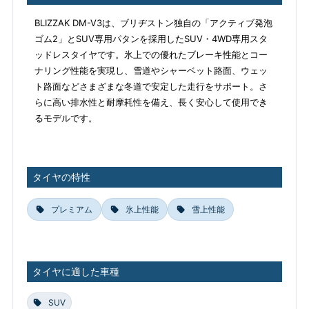
BLIZZAK DM-V3は、ブリヂストン独自の「アクティブ発泡
ゴム2」とSUV専用パタンを採用したSUV・4WD専用スタ
ッドレスタイヤです。氷上での優れたブレーキ性能とコー
ナリング性能を実現し、雪道やシャーベット路面、ウェッ
ト路面などさまざまな冬道で安定した走行をサポート。さ
らに高い排水性と耐摩耗性を備え、長く安心して使用でき
るモデルです。
タイヤの特性
プレミアム
氷上性能
雪上性能
タイヤに適した車種
SUV