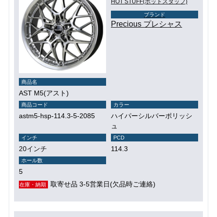
HOT STUFF(ホットスタッフ)
ブランド
Precious プレシャス
商品名
AST M5(アスト)
商品コード
カラー
astm5-hsp-114.3-5-2085
ハイパーシルバーポリッシ
ュ
インチ
PCD
20インチ
114.3
ホール数
5
取寄せ品 3-5営業日(欠品時ご連絡)
在庫・納期