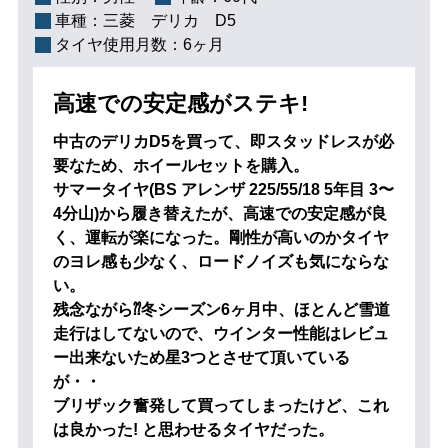
車種：
三菱 デリカ D5
タイヤ使用月数：
6ヶ月
高速での安定感がステキ!
中古のデリカD5を買って、即スタッドレスが必
要なため、ホイールセットを購入。
サマータイヤ(BS アレンザ 225/55/18 5年目 3〜
4分山)から履き替えたが、高速での安定感が良
く、運転が楽になった。剛性が高いのかタイヤ
のヨレ感も少なく、ロードノイズも気にならな
い。
残念ながら⁇冬シーズン6ヶ月中、ほとんど雪道
走行はしてないので、ウインター性能はレビュ
ー出来ないため星3つとさせて頂いている
が・・
ブリザック奮発して買ってしまったけど、これ
は良かった! と思わせるタイヤだった。