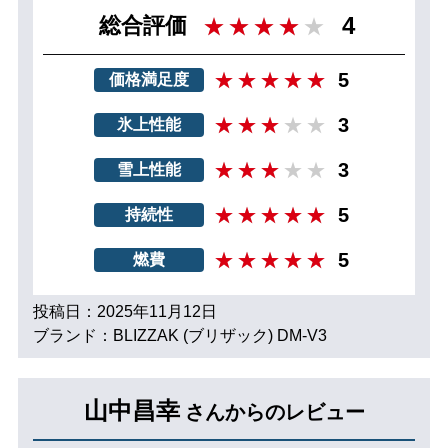
4
総合評価
5
価格満足度
3
氷上性能
3
雪上性能
5
持続性
5
燃費
投稿日：2025年11月12日
ブランド：BLIZZAK (ブリザック) DM-V3
山中昌幸
さんからのレビュー