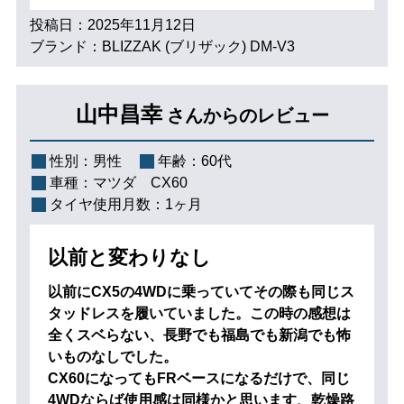
投稿日：2025年11月12日
ブランド：BLIZZAK (ブリザック) DM-V3
山中昌幸
さんからのレビュー
性別：
男性
年齢：
60代
車種：
マツダ CX60
タイヤ使用月数：
1ヶ月
以前と変わりなし
以前にCX5の4WDに乗っていてその際も同じス
タッドレスを履いていました。この時の感想は
全くスベらない、長野でも福島でも新潟でも怖
いものなしでした。
CX60になってもFRベースになるだけで、同じ
4WDならば使用感は同様かと思います、乾燥路