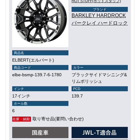
HOT STUFF(ホットスタッフ)
ブランド
BARKLEY HARDROCK
バークレイ ハードロック
商品名
ELBERT(エルバート)
商品コード
カラー
elbe-bsmp-139.7-6-1780
ブラックサイドマシニング&
リムポリッシュ
インチ
PCD
17インチ
139.7
ホール数
6
取り寄せ品(要問い合わせ)
在庫・納期