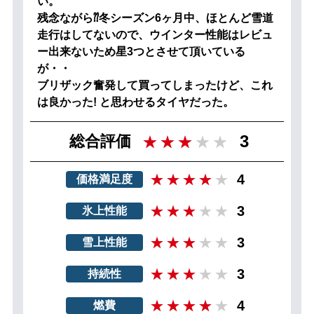
い。
残念ながら⁇冬シーズン6ヶ月中、ほとんど雪道
走行はしてないので、ウインター性能はレビュ
ー出来ないため星3つとさせて頂いている
が・・
ブリザック奮発して買ってしまったけど、これ
は良かった! と思わせるタイヤだった。
3
総合評価
4
価格満足度
3
氷上性能
3
雪上性能
3
持続性
4
燃費