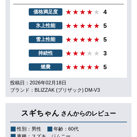
4
価格満足度
5
氷上性能
5
雪上性能
3
持続性
5
燃費
投稿日：2026年02月18日
ブランド：BLIZZAK (ブリザック) DM-V3
スギちゃん
さんからのレビュー
性別：
男性
年齢：
60代
車種：
スズキ ジムニー