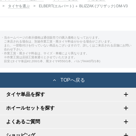
タイヤを選ぶ
ELBERT(エルバート) ＋ BLIZZAK (ブリザック) DM-V3
・当ホームページの表示価格は通信販売での購入価格となっております。
ご来店される場合は、別途作業工賃・廃タイヤ料金がかかる場合がございます。
また、一部取付けを行っていない商品もございますので、詳しくはご来店される店舗にお問い
合わせ下さい。
・作業工賃・廃タイヤ料金は、サイズ・車種により異なります。
※作業工賃は店頭工賃表通りとさせていただきます。
目安:(タイヤ単品¥2,200/1本、廃タイヤ¥550/1本、バルブ¥440円/1本)
TOPへ戻る
タイヤ単品を探す
ホイールセットを探す
よくあるご質問
ショッピング