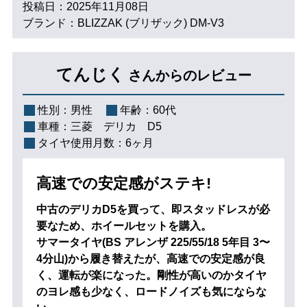
投稿日：2025年11月08日
ブランド：BLIZZAK (ブリザック) DM-V3
てんじく
さんからのレビュー
性別：
男性
年齢：
60代
車種：
三菱 デリカ D5
タイヤ使用月数：
6ヶ月
高速での安定感がステキ!
中古のデリカD5を買って、即スタッドレスが必
要なため、ホイールセットを購入。
サマータイヤ(BS アレンザ 225/55/18 5年目 3〜
4分山)から履き替えたが、高速での安定感が良
く、運転が楽になった。剛性が高いのかタイヤ
のヨレ感も少なく、ロードノイズも気にならな