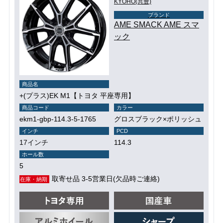
KYOHO(共豊)
ブランド
AME SMACK AME スマ
ック
商品名
+(プラス)EK M1【トヨタ 平座専用】
商品コード
カラー
ekm1-gbp-114.3-5-1765
グロスブラック×ポリッシュ
インチ
PCD
17インチ
114.3
ホール数
5
取寄せ品 3-5営業日(欠品時ご連絡)
在庫・納期