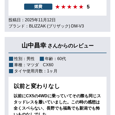
5
燃費
投稿日：2025年11月12日
ブランド：BLIZZAK (ブリザック) DM-V3
山中昌幸
さんからのレビュー
性別：
男性
年齢：
60代
車種：
マツダ CX60
タイヤ使用月数：
1ヶ月
以前と変わりなし
以前にCX5の4WDに乗っていてその際も同じス
タッドレスを履いていました。この時の感想は
全くスベらない、長野でも福島でも新潟でも怖
いものなしでした。