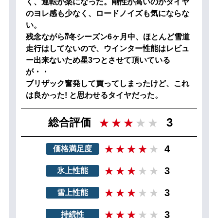
く、運転が楽になった。剛性が高いのかタイヤ
のヨレ感も少なく、ロードノイズも気にならな
い。
残念ながら⁇冬シーズン6ヶ月中、ほとんど雪道
走行はしてないので、ウインター性能はレビュ
ー出来ないため星3つとさせて頂いている
が・・
ブリザック奮発して買ってしまったけど、これ
は良かった! と思わせるタイヤだった。
3
総合評価
4
価格満足度
3
氷上性能
3
雪上性能
3
持続性