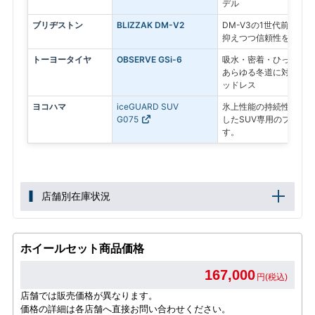
デル
ブリヂストン
BLIZZAK DM-V2
DM-V3の1世代前のモ
抑えつつ信頼性を求める
トーヨータイヤ
OBSERVE GSi-6
吸水・密着・ひっかきの
あらゆる冬道に対応する
ッドレス
ヨコハマ
iceGUARD SUV
氷上性能の持続性と、燃
G075
したSUV専用のプレミ
す。
店舗別在庫状況
ホイールセット商品価格
167,000
円(税込)
店舗では販売価格が異なります。
価格の詳細は各店舗へ直接お問い合わせください。