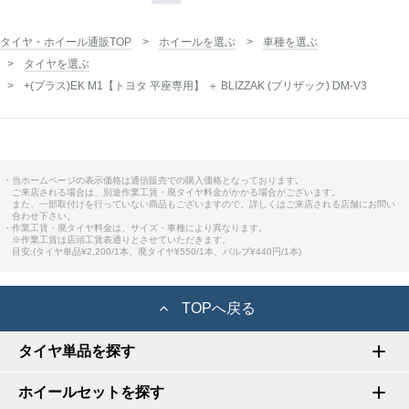
タイヤ・ホイール通販TOP
ホイールを選ぶ
車種を選ぶ
タイヤを選ぶ
+(プラス)EK M1【トヨタ 平座専用】 ＋ BLIZZAK (ブリザック) DM-V3
・当ホームページの表示価格は通信販売での購入価格となっております。
ご来店される場合は、別途作業工賃・廃タイヤ料金がかかる場合がございます。
また、一部取付けを行っていない商品もございますので、詳しくはご来店される店舗にお問い
合わせ下さい。
・作業工賃・廃タイヤ料金は、サイズ・車種により異なります。
※作業工賃は店頭工賃表通りとさせていただきます。
目安:(タイヤ単品¥2,200/1本、廃タイヤ¥550/1本、バルブ¥440円/1本)
TOPへ戻る
タイヤ単品を探す
ホイールセットを探す