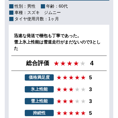
性別：
男性
年齢：
60代
車種：
スズキ ジムニー
タイヤ使用月数：
1ヶ月
迅速な発送で梱包も丁寧であった。
雪上氷上性能は雪道走行がまだないので3とし
た
4
総合評価
5
価格満足度
3
氷上性能
3
雪上性能
5
持続性