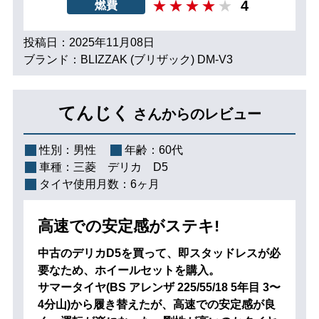
4
燃費
投稿日：2025年11月08日
ブランド：BLIZZAK (ブリザック) DM-V3
てんじく
さんからのレビュー
性別：
男性
年齢：
60代
車種：
三菱 デリカ D5
タイヤ使用月数：
6ヶ月
高速での安定感がステキ!
中古のデリカD5を買って、即スタッドレスが必
要なため、ホイールセットを購入。
サマータイヤ(BS アレンザ 225/55/18 5年目 3〜
4分山)から履き替えたが、高速での安定感が良