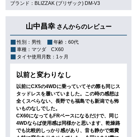
ブランド：BLIZZAK (ブリザック) DM-V3
山中昌幸
さんからのレビュー
性別：
男性
年齢：
60代
車種：
マツダ CX60
タイヤ使用月数：
1ヶ月
以前と変わりなし
以前にCX5の4WDに乗っていてその際も同じス
タッドレスを履いていました。この時の感想は
全くスベらない、長野でも福島でも新潟でも怖
いものなしでした。
CX60になってもFRベースになるだけで、同じ
4WDならば使用感は同様かと思います、乾燥路
でも比較的しっかり感があり、音も静かで燃費