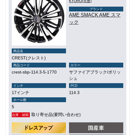
KYOHO(共豊)
ブランド
AME SMACK AME スマ
ック
商品名
CREST(クレスト)
商品コード
カラー
crest-sbp-114.3-5-1770
サファイアブラック/ポリッ
シュ
インチ
PCD
17インチ
114.3
ホール数
5
取り寄せ品(要問い合わせ)
在庫・納期