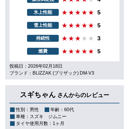
5
氷上性能
5
雪上性能
3
持続性
5
燃費
投稿日：2026年02月18日
ブランド：BLIZZAK (ブリザック) DM-V3
スギちゃん
さんからのレビュー
性別：
男性
年齢：
60代
車種：
スズキ ジムニー
タイヤ使用月数：
1ヶ月