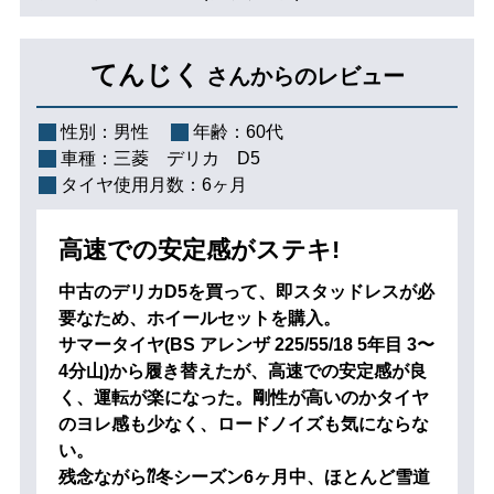
てんじく
さんからのレビュー
性別：
男性
年齢：
60代
車種：
三菱 デリカ D5
タイヤ使用月数：
6ヶ月
高速での安定感がステキ!
中古のデリカD5を買って、即スタッドレスが必
要なため、ホイールセットを購入。
サマータイヤ(BS アレンザ 225/55/18 5年目 3〜
4分山)から履き替えたが、高速での安定感が良
く、運転が楽になった。剛性が高いのかタイヤ
のヨレ感も少なく、ロードノイズも気にならな
い。
残念ながら⁇冬シーズン6ヶ月中、ほとんど雪道