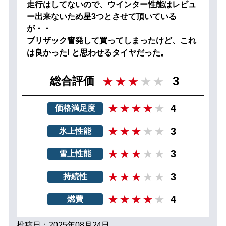
走行はしてないので、ウインター性能はレビュ
ー出来ないため星3つとさせて頂いている
が・・
ブリザック奮発して買ってしまったけど、これ
は良かった! と思わせるタイヤだった。
3
総合評価
4
価格満足度
3
氷上性能
3
雪上性能
3
持続性
4
燃費
投稿日：2025年08月24日