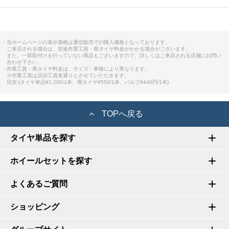
・当ホームページの表示価格は通信販売での購入価格となっております。
ご来店される場合は、別途作業工賃・廃タイヤ料金がかかる場合がございます。
また、一部取付けを行っていない商品もございますので、詳しくはご来店される店舗にお問い
合わせ下さい。
・作業工賃・廃タイヤ料金は、サイズ・車種により異なります。
※作業工賃は店頭工賃表通りとさせていただきます。
目安:(タイヤ単品¥2,200/1本、廃タイヤ¥550/1本、バルブ¥440円/1本)
TOPへ戻る
タイヤ単品を探す
ホイールセットを探す
よくあるご質問
ショッピング