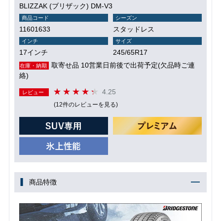
BLIZZAK (ブリザック) DM-V3
商品コード
シーズン
11601633
スタッドレス
インチ
サイズ
17インチ
245/65R17
取寄せ品 10営業日前後で出荷予定(欠品時ご連
在庫・納期
絡)
4.25
レビュー
(12件のレビューを見る)
商品特徴