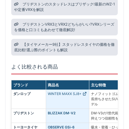
ブリヂストンのスタッドレスはブリザック!最新のWZ-1
や定番VRXを解説
ブリヂストンVRX3とVRX2どちらがいい?VRXシリーズ
を価格と口コミもあわせて徹底解説!
【タイヤメーカー9社】スタッドレスタイヤの価格を徹
底比較!選ぶ際のポイントも解説
よく比較される商品
ブランド
商品名
主な特徴
ダンロップ
WINTER MAXX SJ8+
ナノフィットゴムを採用
長持ちさせたSUV専用
デル
ブリヂストン
BLIZZAK DM-V2
DM-V3の1世代前のモ
抑えつつ信頼性を求める
トーヨータイヤ
OBSERVE GSi-6
吸水・密着・ひっかきの