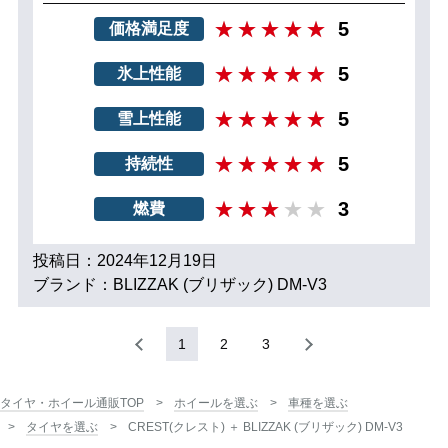
5
価格満足度
5
氷上性能
5
雪上性能
5
持続性
3
燃費
投稿日：2024年12月19日
ブランド：BLIZZAK (ブリザック) DM-V3
1
2
3
タイヤ・ホイール通販TOP
ホイールを選ぶ
車種を選ぶ
タイヤを選ぶ
CREST(クレスト) ＋ BLIZZAK (ブリザック) DM-V3