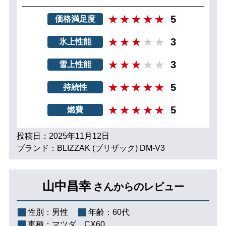
5
価格満足度
3
氷上性能
3
雪上性能
5
持続性
5
燃費
投稿日：2025年11月12日
ブランド：BLIZZAK (ブリザック) DM-V3
山中昌幸
さんからのレビュー
性別：
男性
年齢：
60代
車種：
マツダ CX60