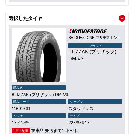
選択したタイヤ
BRIDGESTONE(ブリヂストン)
ブランド
BLIZZAK (ブリザック)
DM-V3
商品名
BLIZZAK (ブリザック) DM-V3
商品コード
シーズン
11601631
スタッドレス
インチ
サイズ
17インチ
225/65R17
在庫品 発送まで1日〜2日
在庫・納期