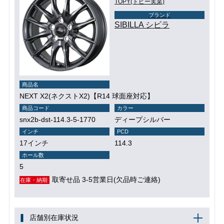
TOPY(トピー実業)
ブランド
SIBILLA シビラ
商品名
NEXT X2(ネクストX2)【R14 球面座対応】
商品コード
カラー
snx2b-dst-114.3-5-1770
ディープシルバー
インチ
PCD
17インチ
114.3
ホール数
5
取寄せ品 3-5営業日(欠品時ご連絡)
在庫・納期
店舗別在庫状況