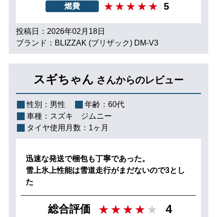
5
燃費
投稿日：2026年02月18日
ブランド：BLIZZAK (ブリザック) DM-V3
スギちゃん
さんからのレビュー
性別：
男性
年齢：
60代
車種：
スズキ ジムニー
タイヤ使用月数：
1ヶ月
迅速な発送で梱包も丁寧であった。
雪上氷上性能は雪道走行がまだないので3とし
た
4
総合評価