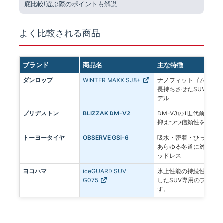
底比較!選ぶ際のポイントも解説
よく比較される商品
ブランド
商品名
主な特徴
ダンロップ
WINTER MAXX SJ8+
ナノフィットゴムを採用
長持ちさせたSUV専用
デル
ブリヂストン
BLIZZAK DM-V2
DM-V3の1世代前のモ
抑えつつ信頼性を求める
トーヨータイヤ
OBSERVE GSi-6
吸水・密着・ひっかきの
あらゆる冬道に対応する
ッドレス
ヨコハマ
iceGUARD SUV
氷上性能の持続性と、燃
G075
したSUV専用のプレミ
す。