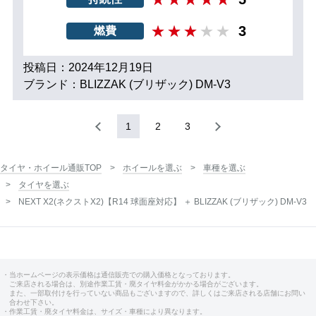
3
燃費
投稿日：2024年12月19日
ブランド：BLIZZAK (ブリザック) DM-V3
1
2
3
タイヤ・ホイール通販TOP
ホイールを選ぶ
車種を選ぶ
タイヤを選ぶ
NEXT X2(ネクストX2)【R14 球面座対応】 ＋ BLIZZAK (ブリザック) DM-V3
・当ホームページの表示価格は通信販売での購入価格となっております。
ご来店される場合は、別途作業工賃・廃タイヤ料金がかかる場合がございます。
また、一部取付けを行っていない商品もございますので、詳しくはご来店される店舗にお問い
合わせ下さい。
・作業工賃・廃タイヤ料金は、サイズ・車種により異なります。