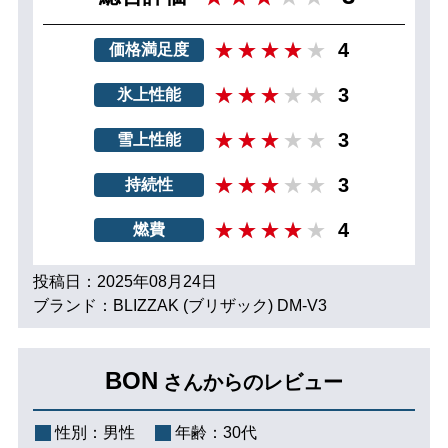
4
価格満足度
3
氷上性能
3
雪上性能
3
持続性
4
燃費
投稿日：2025年08月24日
ブランド：BLIZZAK (ブリザック) DM-V3
BON
さんからのレビュー
性別：
男性
年齢：
30代