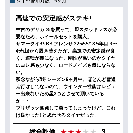
タイヤ使用月数：
6ヶ月
高速での安定感がステキ!
中古のデリカD5を買って、即スタッドレスが必
要なため、ホイールセットを購入。
サマータイヤ(BS アレンザ 225/55/18 5年目 3〜
4分山)から履き替えたが、高速での安定感が良
く、運転が楽になった。剛性が高いのかタイヤ
のヨレ感も少なく、ロードノイズも気にならな
い。
残念ながら⁇冬シーズン6ヶ月中、ほとんど雪道
走行はしてないので、ウインター性能はレビュ
ー出来ないため星3つとさせて頂いている
が・・
ブリザック奮発して買ってしまったけど、これ
は良かった! と思わせるタイヤだった。
3
総合評価