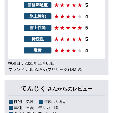
5
価格満足度
4
氷上性能
5
雪上性能
5
持続性
4
燃費
投稿日：2025年11月08日
ブランド：BLIZZAK (ブリザック) DM-V3
てんじく
さんからのレビュー
性別：
男性
年齢：
60代
車種：
三菱 デリカ D5