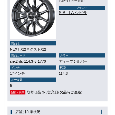
TOPY(トピー実業)
ブランド
SIBILLA シビラ
商品名
NEXT X2(ネクストX2)
商品コード
カラー
snx2-ds-114.3-5-1770
ディープシルバー
インチ
PCD
17インチ
114.3
ホール数
5
取寄せ品 3-5営業日(欠品時ご連絡)
在庫・納期
店舗別在庫状況