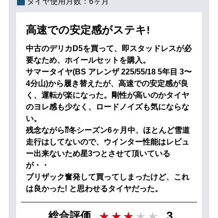
タイヤ使用月数：
6ヶ月
高速での安定感がステキ!
中古のデリカD5を買って、即スタッドレスが必
要なため、ホイールセットを購入。
サマータイヤ(BS アレンザ 225/55/18 5年目 3〜
4分山)から履き替えたが、高速での安定感が良
く、運転が楽になった。剛性が高いのかタイヤ
のヨレ感も少なく、ロードノイズも気にならな
い。
残念ながら⁇冬シーズン6ヶ月中、ほとんど雪道
走行はしてないので、ウインター性能はレビュ
ー出来ないため星3つとさせて頂いている
が・・
ブリザック奮発して買ってしまったけど、これ
は良かった! と思わせるタイヤだった。
3
総合評価