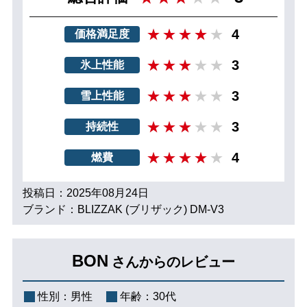
4
価格満足度
3
氷上性能
3
雪上性能
3
持続性
4
燃費
投稿日：2025年08月24日
ブランド：BLIZZAK (ブリザック) DM-V3
BON
さんからのレビュー
性別：
男性
年齢：
30代