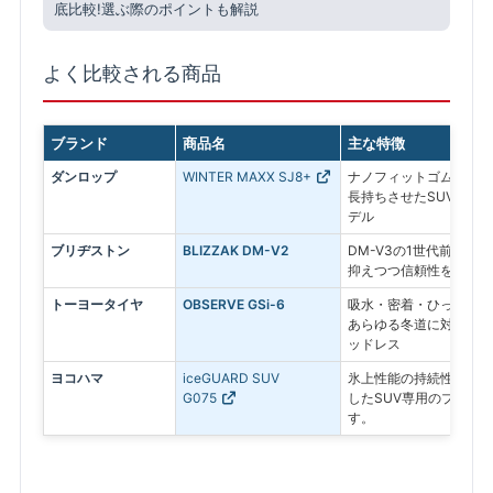
底比較!選ぶ際のポイントも解説
よく比較される商品
ブランド
商品名
主な特徴
ダンロップ
WINTER MAXX SJ8+
ナノフィットゴムを採用
長持ちさせたSUV専用
デル
ブリヂストン
BLIZZAK DM-V2
DM-V3の1世代前のモ
抑えつつ信頼性を求める
トーヨータイヤ
OBSERVE GSi-6
吸水・密着・ひっかきの
あらゆる冬道に対応する
ッドレス
ヨコハマ
iceGUARD SUV
氷上性能の持続性と、燃
G075
したSUV専用のプレミ
す。