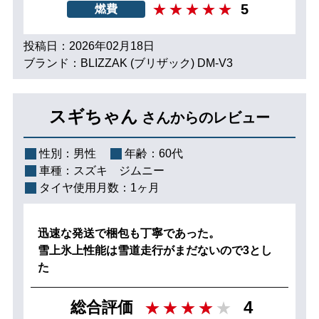
5
燃費
投稿日：2026年02月18日
ブランド：BLIZZAK (ブリザック) DM-V3
スギちゃん
さんからのレビュー
性別：
男性
年齢：
60代
車種：
スズキ ジムニー
タイヤ使用月数：
1ヶ月
迅速な発送で梱包も丁寧であった。
雪上氷上性能は雪道走行がまだないので3とし
た
4
総合評価