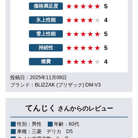
5
価格満足度
4
氷上性能
5
雪上性能
5
持続性
4
燃費
投稿日：2025年11月08日
ブランド：BLIZZAK (ブリザック) DM-V3
てんじく
さんからのレビュー
性別：
男性
年齢：
60代
車種：
三菱 デリカ D5