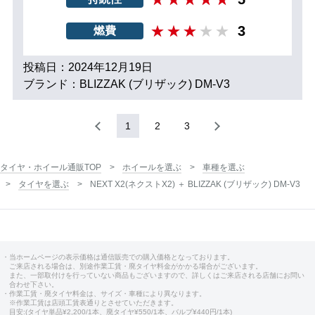
3
燃費
投稿日：2024年12月19日
ブランド：BLIZZAK (ブリザック) DM-V3
1
2
3
タイヤ・ホイール通販TOP
ホイールを選ぶ
車種を選ぶ
タイヤを選ぶ
NEXT X2(ネクストX2) ＋ BLIZZAK (ブリザック) DM-V3
・当ホームページの表示価格は通信販売での購入価格となっております。
ご来店される場合は、別途作業工賃・廃タイヤ料金がかかる場合がございます。
また、一部取付けを行っていない商品もございますので、詳しくはご来店される店舗にお問い
合わせ下さい。
・作業工賃・廃タイヤ料金は、サイズ・車種により異なります。
※作業工賃は店頭工賃表通りとさせていただきます。
目安:(タイヤ単品¥2,200/1本、廃タイヤ¥550/1本、バルブ¥440円/1本)