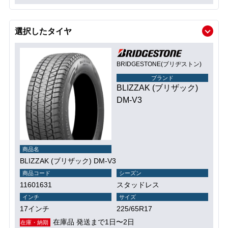
選択したタイヤ
BRIDGESTONE(ブリヂストン)
ブランド
BLIZZAK (ブリザック)
DM-V3
商品名
BLIZZAK (ブリザック) DM-V3
商品コード
シーズン
11601631
スタッドレス
インチ
サイズ
17インチ
225/65R17
在庫品 発送まで1日〜2日
在庫・納期