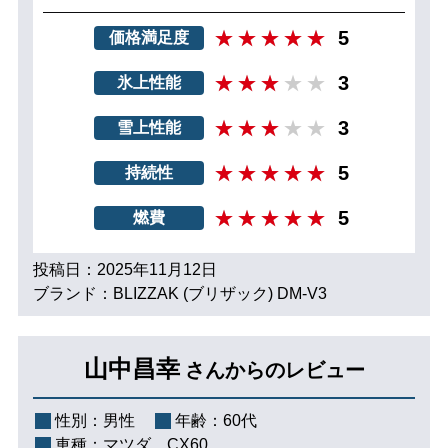
5
価格満足度
3
氷上性能
3
雪上性能
5
持続性
5
燃費
投稿日：2025年11月12日
ブランド：BLIZZAK (ブリザック) DM-V3
山中昌幸
さんからのレビュー
性別：
男性
年齢：
60代
車種：
マツダ CX60