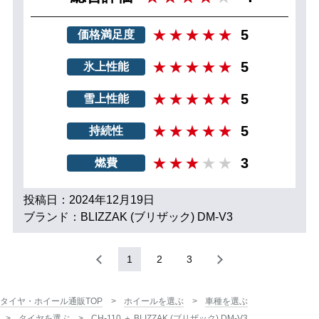
5
価格満足度
5
氷上性能
5
雪上性能
5
持続性
3
燃費
投稿日：2024年12月19日
ブランド：BLIZZAK (ブリザック) DM-V3
1
2
3
タイヤ・ホイール通販TOP
ホイールを選ぶ
車種を選ぶ
タイヤを選ぶ
CH-110 ＋ BLIZZAK (ブリザック) DM-V3