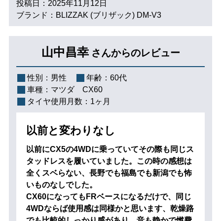
投稿日：2025年11月12日
ブランド：BLIZZAK (ブリザック) DM-V3
山中昌幸
さんからのレビュー
性別：
男性
年齢：
60代
車種：
マツダ CX60
タイヤ使用月数：
1ヶ月
以前と変わりなし
以前にCX5の4WDに乗っていてその際も同じス
タッドレスを履いていました。この時の感想は
全くスベらない、長野でも福島でも新潟でも怖
いものなしでした。
CX60になってもFRベースになるだけで、同じ
4WDならば使用感は同様かと思います、乾燥路
でも比較的しっかり感があり、音も静かで燃費