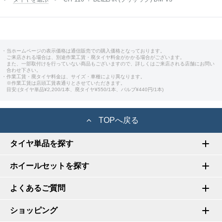
・当ホームページの表示価格は通信販売での購入価格となっております。
ご来店される場合は、別途作業工賃・廃タイヤ料金がかかる場合がございます。
また、一部取付けを行っていない商品もございますので、詳しくはご来店される店舗にお問い
合わせ下さい。
・作業工賃・廃タイヤ料金は、サイズ・車種により異なります。
※作業工賃は店頭工賃表通りとさせていただきます。
目安:(タイヤ単品¥2,200/1本、廃タイヤ¥550/1本、バルブ¥440円/1本)
TOPへ戻る
タイヤ単品を探す
ホイールセットを探す
よくあるご質問
ショッピング