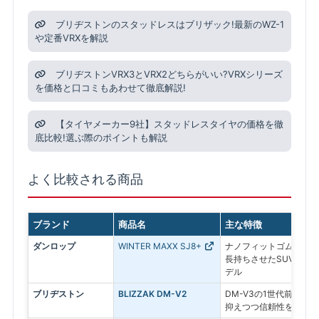
ブリヂストンのスタッドレスはブリザック!最新のWZ-1
や定番VRXを解説
ブリヂストンVRX3とVRX2どちらがいい?VRXシリーズ
を価格と口コミもあわせて徹底解説!
【タイヤメーカー9社】スタッドレスタイヤの価格を徹
底比較!選ぶ際のポイントも解説
よく比較される商品
ブランド
商品名
主な特徴
ダンロップ
WINTER MAXX SJ8+
ナノフィットゴムを採用
長持ちさせたSUV専用
デル
ブリヂストン
BLIZZAK DM-V2
DM-V3の1世代前のモ
抑えつつ信頼性を求める