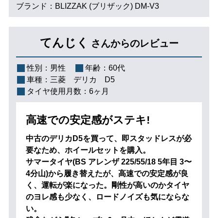
ブランド：BLIZZAK (ブリザック) DM-V3
てんじく
さんからのレビュー
性別：
男性
年齢：
60代
車種：
三菱 デリカ D5
タイヤ使用月数：
6ヶ月
高速での安定感がステキ!
中古のデリカD5を買って、即スタッドレスが必
要なため、ホイールセットを購入。
サマータイヤ(BS アレンザ 225/55/18 5年目 3〜
4分山)から履き替えたが、高速での安定感が良
く、運転が楽になった。剛性が高いのかタイヤ
のヨレ感も少なく、ロードノイズも気にならな
い。