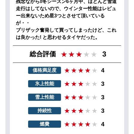
残念ながら⁇冬シーズン6ヶ月中、ほとんど雪道
走行はしてないので、ウインター性能はレビュ
ー出来ないため星3つとさせて頂いている
が・・
ブリザック奮発して買ってしまったけど、これ
は良かった! と思わせるタイヤだった。
3
総合評価
4
価格満足度
3
氷上性能
3
雪上性能
3
持続性
4
燃費