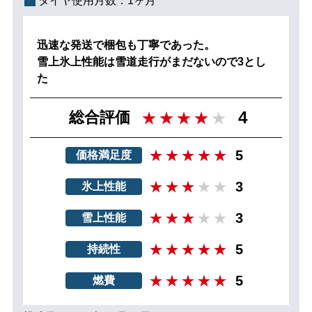
タイヤ使用月数：
1ヶ月
迅速な発送で梱包も丁寧であった。
雪上氷上性能は雪道走行がまだないので3とし
た
4
総合評価
5
価格満足度
3
氷上性能
3
雪上性能
5
持続性
5
燃費