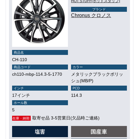
HOT STUFF(ホットスタッフ)
ブランド
Chronus クロノス
商品名
CH-110
商品コード
カラー
ch110-mbp-114.3-5-1770
メタリックブラックポリッ
シュ(MB/P)
インチ
PCD
17インチ
114.3
ホール数
5
取寄せ品 3-5営業日(欠品時ご連絡)
在庫・納期