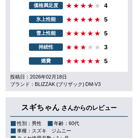
4
価格満足度
5
氷上性能
5
雪上性能
3
持続性
5
燃費
投稿日：2026年02月18日
ブランド：BLIZZAK (ブリザック) DM-V3
スギちゃん
さんからのレビュー
性別：
男性
年齢：
60代
車種：
スズキ ジムニー