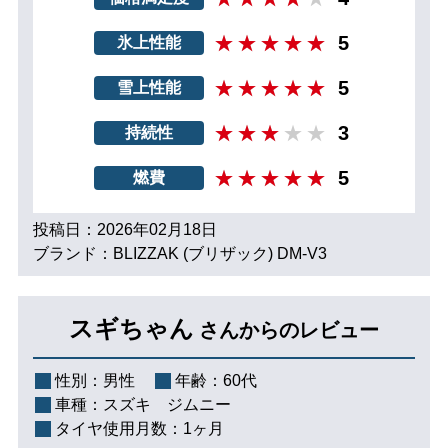
5
氷上性能
5
雪上性能
3
持続性
5
燃費
投稿日：2026年02月18日
ブランド：BLIZZAK (ブリザック) DM-V3
スギちゃん
さんからのレビュー
性別：
男性
年齢：
60代
車種：
スズキ ジムニー
タイヤ使用月数：
1ヶ月