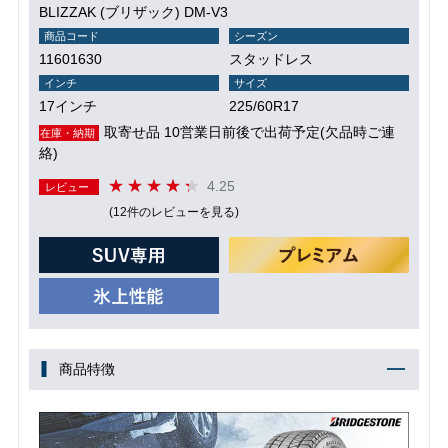
BLIZZAK (ブリザック) DM-V3
商品コード
シーズン
11601630
スタッドレス
インチ
サイズ
17インチ
225/60R17
取寄せ品 10営業日前後で出荷予定(欠品時ご連
在庫・納期
絡)
4.25
レビュー
(12件のレビューを見る)
商品特徴