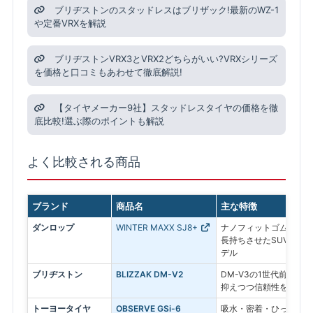
ブリヂストンのスタッドレスはブリザック!最新のWZ-1
や定番VRXを解説
ブリヂストンVRX3とVRX2どちらがいい?VRXシリーズ
を価格と口コミもあわせて徹底解説!
【タイヤメーカー9社】スタッドレスタイヤの価格を徹
底比較!選ぶ際のポイントも解説
よく比較される商品
ブランド
商品名
主な特徴
ダンロップ
WINTER MAXX SJ8+
ナノフィットゴムを採用
長持ちさせたSUV専用
デル
ブリヂストン
BLIZZAK DM-V2
DM-V3の1世代前のモ
抑えつつ信頼性を求める
トーヨータイヤ
OBSERVE GSi-6
吸水・密着・ひっかきの