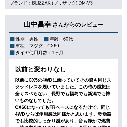
ブランド：BLIZZAK (ブリザック) DM-V3
山中昌幸
さんからのレビュー
性別：
男性
年齢：
60代
車種：
マツダ CX60
タイヤ使用月数：
1ヶ月
以前と変わりなし
以前にCX5の4WDに乗っていてその際も同じス
タッドレスを履いていました。この時の感想は
全くスベらない、長野でも福島でも新潟でも怖
いものなしでした。
CX60になってもFRベースになるだけで、同じ
4WDならば使用感は同様かと思います、乾燥路
でも比較的しっかり感があり、音も静かで燃費