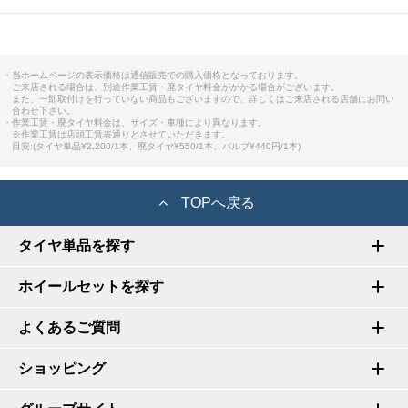
・当ホームページの表示価格は通信販売での購入価格となっております。
ご来店される場合は、別途作業工賃・廃タイヤ料金がかかる場合がございます。
また、一部取付けを行っていない商品もございますので、詳しくはご来店される店舗にお問い
合わせ下さい。
・作業工賃・廃タイヤ料金は、サイズ・車種により異なります。
※作業工賃は店頭工賃表通りとさせていただきます。
目安:(タイヤ単品¥2,200/1本、廃タイヤ¥550/1本、バルブ¥440円/1本)
TOPへ戻る
タイヤ単品を探す
ホイールセットを探す
よくあるご質問
ショッピング