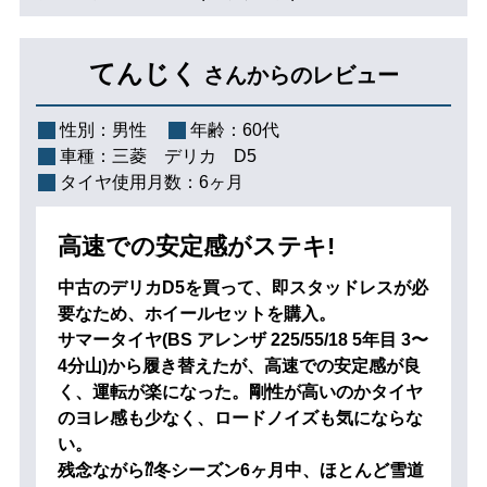
てんじく
さんからのレビュー
性別：
男性
年齢：
60代
車種：
三菱 デリカ D5
タイヤ使用月数：
6ヶ月
高速での安定感がステキ!
中古のデリカD5を買って、即スタッドレスが必
要なため、ホイールセットを購入。
サマータイヤ(BS アレンザ 225/55/18 5年目 3〜
4分山)から履き替えたが、高速での安定感が良
く、運転が楽になった。剛性が高いのかタイヤ
のヨレ感も少なく、ロードノイズも気にならな
い。
残念ながら⁇冬シーズン6ヶ月中、ほとんど雪道