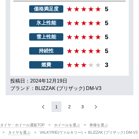
5
価格満足度
5
氷上性能
5
雪上性能
5
持続性
3
燃費
投稿日：2024年12月19日
ブランド：BLIZZAK (ブリザック) DM-V3
1
2
3
タイヤ・ホイール通販TOP
ホイールを選ぶ
車種を選ぶ
タイヤを選ぶ
VALKYRIE(ヴァルキリー) ＋ BLIZZAK (ブリザック) DM-V3