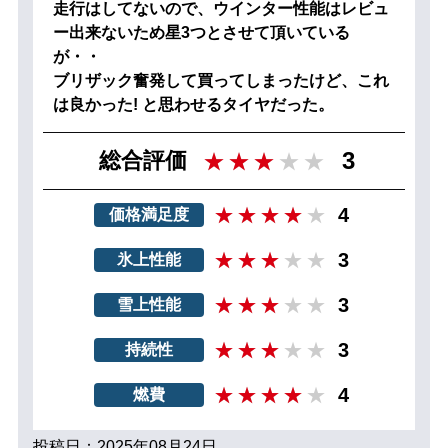
走行はしてないので、ウインター性能はレビュ
ー出来ないため星3つとさせて頂いている
が・・
ブリザック奮発して買ってしまったけど、これ
は良かった! と思わせるタイヤだった。
3
総合評価
4
価格満足度
3
氷上性能
3
雪上性能
3
持続性
4
燃費
投稿日：2025年08月24日