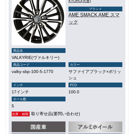
KYOHO(共豊)
ブランド
AME SMACK AME スマ
ック
商品名
VALKYRIE(ヴァルキリー)
商品コード
カラー
valky-sbp-100-5-1770
サファイアブラック×ポリッ
シュ
インチ
PCD
17インチ
100.0
ホール数
5
取り寄せ品(要問い合わせ)
在庫・納期