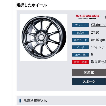
選択したホイール
Claire
ブランド
ZT10
商品名
czt10-gm
商品コード
17インチ
インチ
5
ホール数
取り寄せ
在庫・納期
店舗別在庫状況