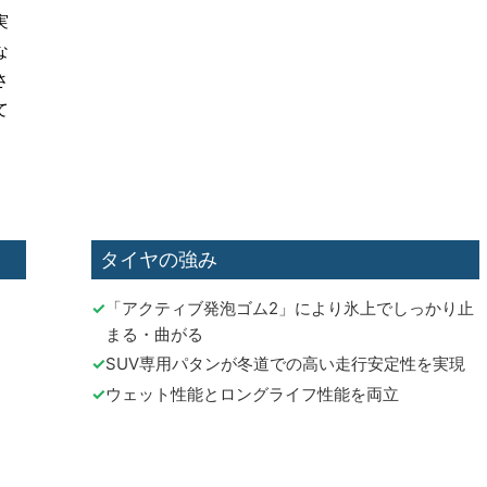
実
な
さ
て
タイヤの強み
「アクティブ発泡ゴム2」により氷上でしっかり止
まる・曲がる
SUV専用パタンが冬道での高い走行安定性を実現
ウェット性能とロングライフ性能を両立