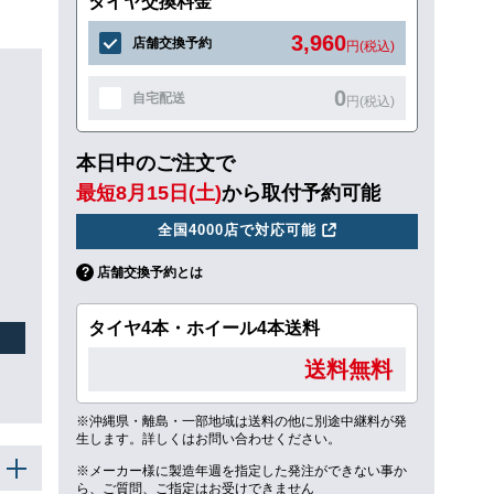
タイヤ交換料金
3,960
店舗交換予約
円(税込)
0
自宅配送
円(税込)
本日中のご注文で
最短8月15日(土)
から取付予約可能
全国4000店で対応可能
店舗交換予約とは
タイヤ4本・ホイール4本送料
送料無料
※沖縄県・離島・一部地域は送料の他に別途中継料が発
生します。詳しくはお問い合わせください。
※メーカー様に製造年週を指定した発注ができない事か
ら、ご質問、ご指定はお受けできません