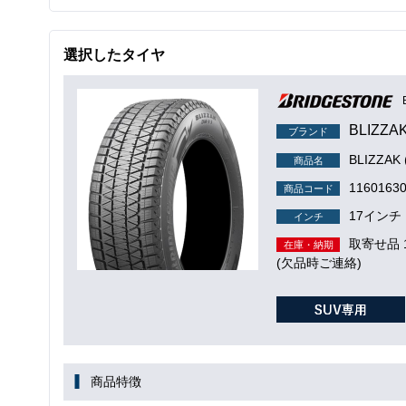
選択したタイヤ
BLIZZA
ブランド
BLIZZAK
商品名
1160163
商品コード
17インチ
インチ
取寄せ品
在庫・納期
(欠品時ご連絡)
商品特徴