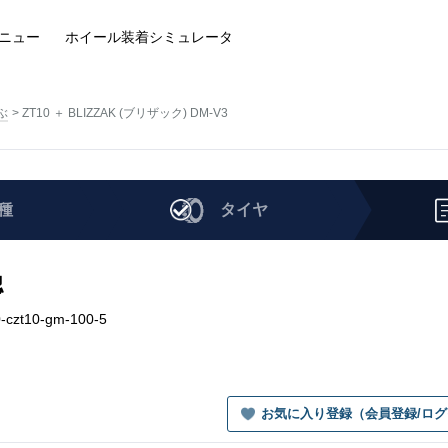
ニュー
ホイール装着
シミュレータ
ぶ
ZT10 ＋ BLIZZAK (ブリザック) DM-V3
種
タイヤ
認
-czt10-gm-100-5
お気に入り登録（会員登録/ロ