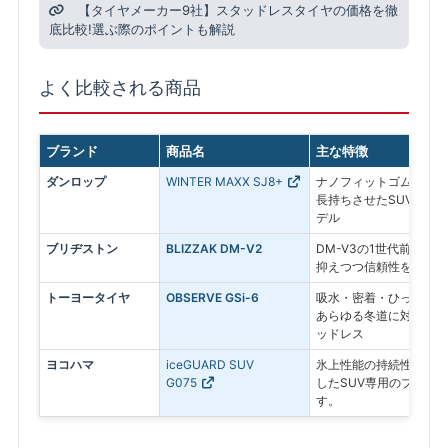
【タイヤメーカー9社】スタッドレスタイヤの価格を徹
底比較!選ぶ際のポイントも解説
よく比較される商品
ブランド
商品名
主な特徴
ダンロップ
WINTER MAXX SJ8+
ナノフィットゴムを採用
長持ちさせたSUV専用
デル
ブリヂストン
BLIZZAK DM-V2
DM-V3の1世代前のモ
抑えつつ信頼性を求める
トーヨータイヤ
OBSERVE GSi-6
吸水・密着・ひっかきの
あらゆる冬道に対応する
ッドレス
ヨコハマ
iceGUARD SUV
氷上性能の持続性と、燃
G075
したSUV専用のプレミ
す。