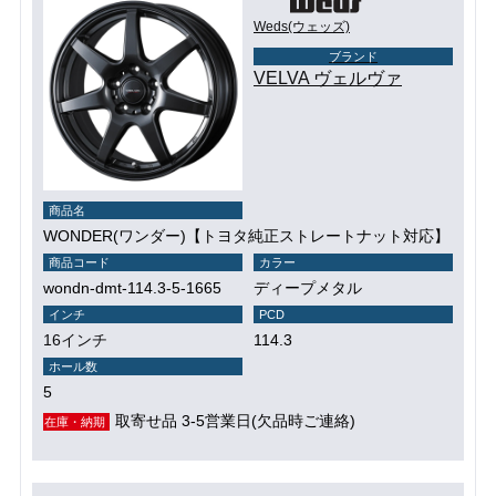
Weds(ウェッズ)
ブランド
VELVA ヴェルヴァ
商品名
WONDER(ワンダー)【トヨタ純正ストレートナット対応】
商品コード
カラー
wondn-dmt-114.3-5-1665
ディープメタル
インチ
PCD
16インチ
114.3
ホール数
5
取寄せ品 3-5営業日(欠品時ご連絡)
在庫・納期