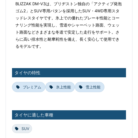
BLIZZAK DM-V3は、ブリヂストン独自の「アクティブ発泡
ゴム2」とSUV専用パタンを採用したSUV・4WD専用スタ
ッドレスタイヤです。氷上での優れたブレーキ性能とコー
ナリング性能を実現し、雪道やシャーベット路面、ウェッ
ト路面などさまざまな冬道で安定した走行をサポート。さ
らに高い排水性と耐摩耗性を備え、長く安心して使用でき
るモデルです。
タイヤの特性
プレミアム
氷上性能
雪上性能
タイヤに適した車種
SUV