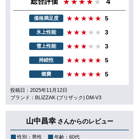
4
総合評価
5
価格満足度
3
氷上性能
3
雪上性能
5
持続性
5
燃費
投稿日：2025年11月12日
ブランド：BLIZZAK (ブリザック) DM-V3
山中昌幸
さんからのレビュー
性別：
男性
年齢：
60代