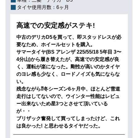
タイヤ使用月数：
6ヶ月
高速での安定感がステキ!
中古のデリカD5を買って、即スタッドレスが必
要なため、ホイールセットを購入。
サマータイヤ(BS アレンザ 225/55/18 5年目 3〜
4分山)から履き替えたが、高速での安定感が良
く、運転が楽になった。剛性が高いのかタイヤ
のヨレ感も少なく、ロードノイズも気にならな
い。
残念ながら⁇冬シーズン6ヶ月中、ほとんど雪道
走行はしてないので、ウインター性能はレビュ
ー出来ないため星3つとさせて頂いている
が・・
ブリザック奮発して買ってしまったけど、これ
は良かった! と思わせるタイヤだった。