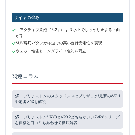
タイヤの強み
「アクティブ発泡ゴム2」により氷上でしっかり止まる・曲
がる
SUV専用パタンが冬道での高い走行安定性を実現
ウェット性能とロングライフ性能を両立
関連コラム
ブリヂストンのスタッドレスはブリザック!最新のWZ-1
や定番VRXを解説
ブリヂストンVRX3とVRX2どちらがいい?VRXシリーズ
を価格と口コミもあわせて徹底解説!