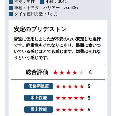
性別：
男性
年齢：
30代
車種：
トヨタ ハリアー zsu60w
タイヤ使用月数：
1ヶ月
安定のブリヂストン
雪道に使用しましたが不安のない安定した走行
です。静粛性もそれなりにあり、路面に食いつ
いている感じはとても感じます。燃費はそれな
りという感じです。
4
総合評価
5
価格満足度
5
氷上性能
5
雪上性能