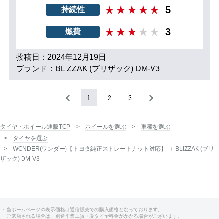
5
持続性
3
燃費
投稿日：2024年12月19日
ブランド：BLIZZAK (ブリザック) DM-V3
1
2
3
タイヤ・ホイール通販TOP
ホイールを選ぶ
車種を選ぶ
タイヤを選ぶ
WONDER(ワンダー)【トヨタ純正ストレートナット対応】 ＋ BLIZZAK (ブリ
ザック) DM-V3
・当ホームページの表示価格は通信販売での購入価格となっております。
ご来店される場合は、別途作業工賃・廃タイヤ料金がかかる場合がございます。