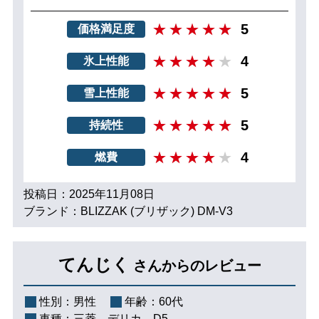
5
価格満足度
4
氷上性能
5
雪上性能
5
持続性
4
燃費
投稿日：2025年11月08日
ブランド：BLIZZAK (ブリザック) DM-V3
てんじく
さんからのレビュー
性別：
男性
年齢：
60代
車種：
三菱 デリカ D5