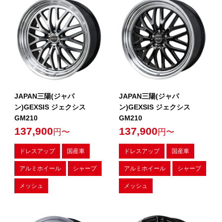
JAPAN三陽(ジャパ
JAPAN三陽(ジャパ
ン)GEXSIS ジェクシス
ン)GEXSIS ジェクシス
GM210
GM210
137,900
137,900
円〜
円〜
ドレスアップ
国産車
ドレスアップ
国産車
アルミホイール
シャープ
アルミホイール
シャープ
メッシュ
メッシュ