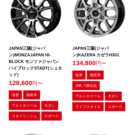
JAPAN三陽(ジャパ
JAPAN三陽(ジャパ
ン)MONZAJAPAN HI-
ン)KAZERA カゼラH301
BLOCK モンツァジャパン
134,800
円〜
ハイブロックSTADT(シュタ
ッド)
塩害
国産車
128,600
円〜
JWL-T適合品
塩害
国産車
アルミホイール
モダン
アルミホイール
モダン
ライフスタイル
スポーク
スタイリッシュ
スポーク