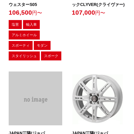
ウェスターS05
ックCLYVER(クライヴァー)
106,500
107,000
円〜
円〜
塩害
輸入車
アルミホイール
スポーティ
モダン
スタイリッシュ
スポーク
JAPAN三陽(ジャパ
JAPAN三陽(ジャパ