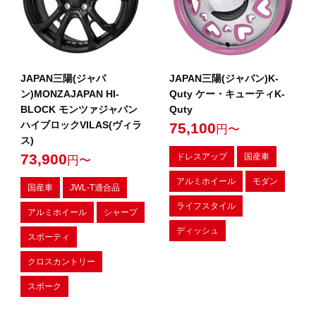
JAPAN三陽(ジャパ
JAPAN三陽(ジャパン)K-
ン)MONZAJAPAN HI-
Quty ケー・キューティK-
BLOCK モンツァジャパン
Quty
ハイブロックVILAS(ヴィラ
75,100
円〜
ス)
73,900
ドレスアップ
国産車
円〜
アルミホイール
モダン
国産車
JWL-T適合品
ライフスタイル
アルミホイール
シャープ
ディッシュ
スポーティ
クロスカントリー
スポーク