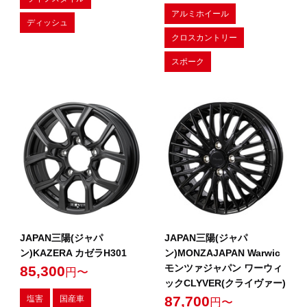
アルミホイール
ディッシュ
クロスカントリー
スポーク
JAPAN三陽(ジャパ
JAPAN三陽(ジャパ
ン)KAZERA カゼラH301
ン)MONZAJAPAN Warwic
モンツァジャパン ワーウィ
85,300
円〜
ックCLYVER(クライヴァー)
87,700
塩害
国産車
円〜