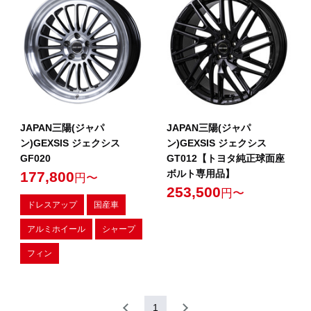
JAPAN三陽(ジャパ
JAPAN三陽(ジャパ
ン)GEXSIS ジェクシス
ン)GEXSIS ジェクシス
GF020
GT012【トヨタ純正球面座
ボルト専用品】
177,800
円〜
253,500
円〜
ドレスアップ
国産車
アルミホイール
シャープ
フィン
1