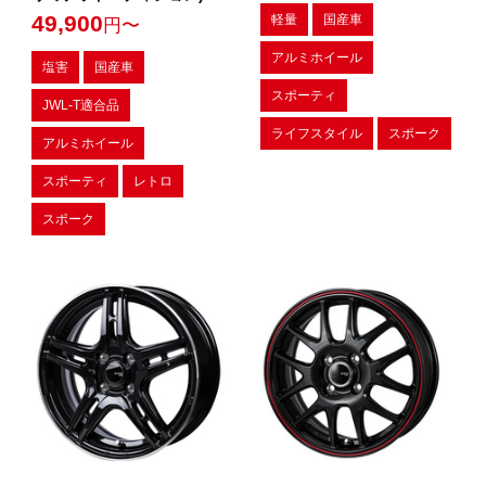
49,900
軽量
国産車
円〜
アルミホイール
塩害
国産車
スポーティ
JWL-T適合品
ライフスタイル
スポーク
アルミホイール
スポーティ
レトロ
スポーク