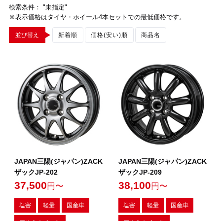
検索条件： "未指定"
※表示価格はタイヤ・ホイール4本セットでの最低価格です。
並び替え
新着順
価格(安い)順
商品名
JAPAN三陽(ジャパン)ZACK
JAPAN三陽(ジャパン)ZACK
ザックJP-202
ザックJP-209
37,500
38,100
円〜
円〜
塩害
軽量
国産車
塩害
軽量
国産車