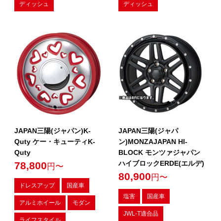
ディッシュ
ディッシュ
JAPAN三陽(ジャパン)K-
JAPAN三陽(ジャパ
Quty ケー・キューティK-
ン)MONZAJAPAN HI-
Quty
BLOCK モンツァジャパン
ハイブロックERDE(エルデ)
78,800
円〜
80,900
円〜
ドレスアップ
国産車
塩害
国産車
アルミホイール
モダン
JWL-T適合品
ライフスタイル