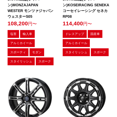
ン)MONZAJAPAN
ン)KOSEIRACING SENEKA
WESTER モンツァジャパン
コーセイレーシング セネカ
ウェスターS05
RP08
108,200
114,400
円〜
円〜
塩害
輸入車
ドレスアップ
国産車
アルミホイール
アルミホイール
スポーティ
モダン
スタイリッシュ
スポーク
スタイリッシュ
スポーク