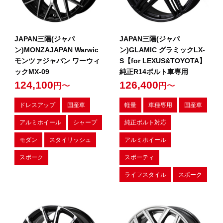
JAPAN三陽(ジャパ
JAPAN三陽(ジャパ
ン)MONZAJAPAN Warwic
ン)GLAMIC グラミックLX-
モンツァジャパン ワーウィ
S【for LEXUS&TOYOTA】
ックMX-09
純正R14ボルト車専用
124,100
126,400
円〜
円〜
ドレスアップ
国産車
軽量
車種専用
国産車
アルミホイール
シャープ
純正ボルト対応
モダン
スタイリッシュ
アルミホイール
スポーク
スポーティ
ライフスタイル
スポーク