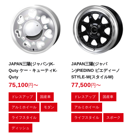
JAPAN三陽(ジャパン)K-
JAPAN三陽(ジャパ
Quty ケー・キューティK-
ン)PIEDINO ピエディーノ
Quty
STYLE-W(スタイルW)
75,100
77,500
円〜
円〜
ドレスアップ
国産車
ドレスアップ
国産車
アルミホイール
モダン
アルミホイール
ライフスタイル
ライフスタイル
スポーク
ディッシュ