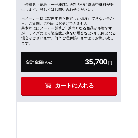
※沖縄県・離島・一部地域は送料の他に別途中継料が発
生します。詳しくはお問い合わせください。
※メーカー様に製造年週を指定した発注ができない事か
ら、ご質問、ご指定はお受けできません
基本的にはメーカー製造1年以内となる商品が多数です
が、サイズにより製造数が少ない場合など2年以内となる
場合がございます。何卒ご理解賜りますようお願い致し
ます。
35,700
合計金額
(税込)
円
カートに入れる