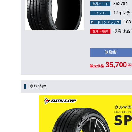
352764
商品コード
17インチ
インチ
108 
ロードインデックス
取寄せ品 
在庫・納期
35,700
円
販売価格
商品特徴