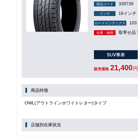
339739
商品コード
16インチ
インチ
103 
ロードインデックス
取寄せ品 
在庫・納期
21,400
円
販売価格
商品特徴
OWL(アウトラインホワイトレター)タイプ
店舗別在庫状況