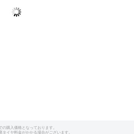
（KYOHO(共豊)）
（KYOHO(共豊)）
GRAIVE(グレイヴ)
VALKYRIE(ヴァ
ー)
16インチ
インチ
16インチ
インチ
での購入価格となっております。
廃タイヤ料金がかかる場合がございます。