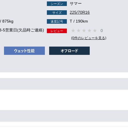
サマー
シーズン
225/70R16
サイズ
/ 875kg
T / 190km
速度記号
3-5営業日(欠品時ご連絡)
0
レビュー
(0件のレビューを見る)