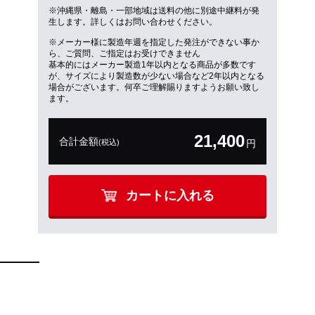
※沖縄県・離島・一部地域は送料の他に別途中継料が発
生します。詳しくはお問い合わせください。
※メーカー様に製造年週を指定した発注ができない事か
ら、ご質問、ご指定はお受けできません
基本的にはメーカー製造1年以内となる商品が多数です
が、サイズにより製造数が少ない場合など2年以内となる
場合がございます。何卒ご理解賜りますようお願い致し
ます。
21,400
合計金額
(税込)
円
カートに入れる