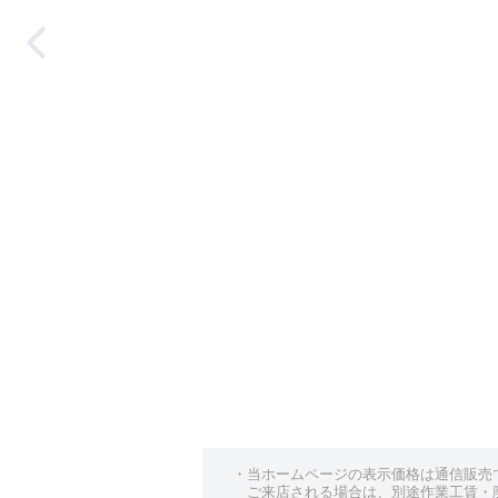
（KYOHO(共豊)）
（KYOHO(共豊)）
+(プラス)EK M1
+(プラス)EK M1
16インチ
16インチ
インチ
インチ
・当ホームページの表示価格は通信販売
ご来店される場合は、別途作業工賃・