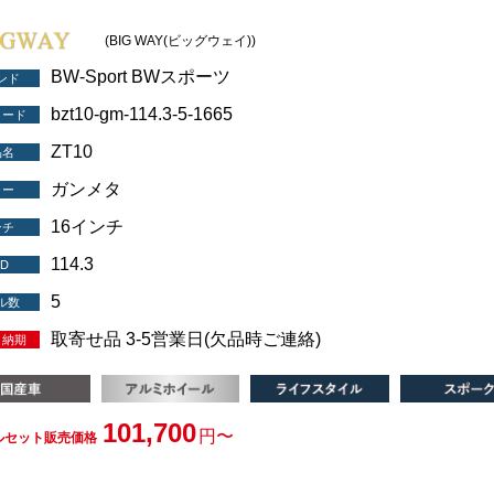
(BIG WAY(ビッグウェイ))
BW-Sport BWスポーツ
ンド
bzt10-gm-114.3-5-1665
コード
ZT10
品名
ガンメタ
ラー
16インチ
ンチ
114.3
D
5
ル数
取寄せ品 3-5営業日(欠品時ご連絡)
・納期
101,700
円〜
ルセット販売価格