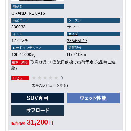
商品名
GRANDTREK AT5
商品コード
シーズン
336033
サマー
インチ
サイズ
17インチ
235/65R17
ロードインデックス
速度記号
108 / 1000kg
H / 210km
取寄せ品 10営業日前後で出荷予定(欠品時ご連
在庫・納期
絡)
0
レビュー
(0件のレビューを見る)
31,200
円
販売価格