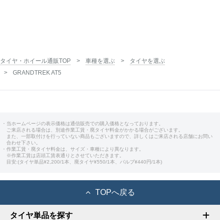
タイヤ・ホイール通販TOP
車種を選ぶ
タイヤを選ぶ
GRANDTREK AT5
・当ホームページの表示価格は通信販売での購入価格となっております。
ご来店される場合は、別途作業工賃・廃タイヤ料金がかかる場合がございます。
また、一部取付けを行っていない商品もございますので、詳しくはご来店される店舗にお問い
合わせ下さい。
・作業工賃・廃タイヤ料金は、サイズ・車種により異なります。
※作業工賃は店頭工賃表通りとさせていただきます。
目安:(タイヤ単品¥2,200/1本、廃タイヤ¥550/1本、バルブ¥440円/1本)
TOPへ戻る
タイヤ単品を探す