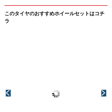
このタイヤのおすすめホイールセットはコチ
ラ
（KYOHO(共豊)）
（KYOHO(共豊)）
（KYOHO(共豊)）
VALKYRIE(ヴァ
GRAIVE(グレイ
CREST(クレス
ルキリー)
ヴ)
ト)
インチ
インチ
インチ
18インチ
18インチ
18インチ