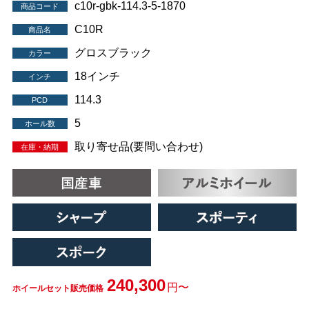
c10r-gbk-114.3-5-1870
商品コード
C10R
商品名
グロスブラック
カラー
18インチ
インチ
114.3
PCD
5
ホール数
取り寄せ品(要問い合わせ)
在庫・納期
240,300
円〜
ホイールセット販売価格