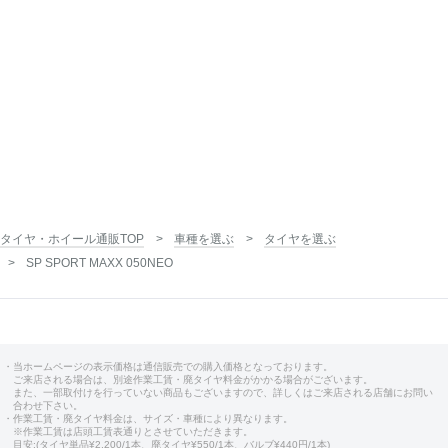
タイヤ・ホイール通販TOP
車種を選ぶ
タイヤを選ぶ
SP SPORT MAXX 050NEO
・当ホームページの表示価格は通信販売での購入価格となっております。
ご来店される場合は、別途作業工賃・廃タイヤ料金がかかる場合がございます。
また、一部取付けを行っていない商品もございますので、詳しくはご来店される店舗にお問い
合わせ下さい。
・作業工賃・廃タイヤ料金は、サイズ・車種により異なります。
※作業工賃は店頭工賃表通りとさせていただきます。
目安:(タイヤ単品¥2,200/1本、廃タイヤ¥550/1本、バルブ¥440円/1本)