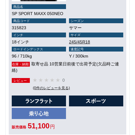
商品名
SP SPORT MAXX 050NEO
商品コード
シーズン
315823
サマー
インチ
サイズ
18インチ
245/45R18
ロードインデックス
速度記号
96 / 710kg
Y / 300km
取寄せ品 10営業日前後で出荷予定(欠品時ご連
在庫・納期
絡)
0
レビュー
(0件のレビューを見る)
51,100
円
販売価格