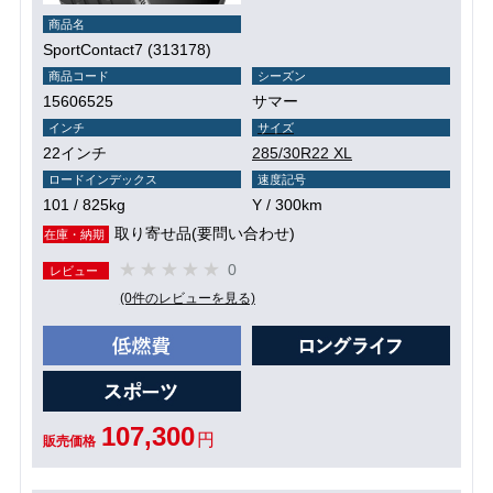
商品名
SportContact7 (313178)
商品コード
シーズン
15606525
サマー
インチ
サイズ
22インチ
285/30R22 XL
ロードインデックス
速度記号
101 / 825kg
Y / 300km
取り寄せ品(要問い合わせ)
在庫・納期
0
レビュー
(0件のレビューを見る)
107,300
円
販売価格