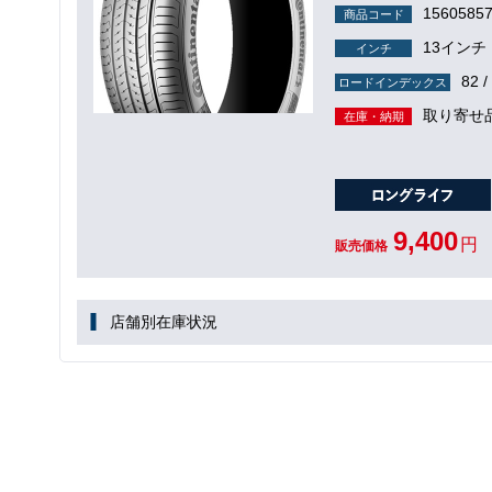
1560585
商品コード
13インチ
インチ
82 /
ロードインデックス
取り寄せ
在庫・納期
9,400
円
販売価格
店舗別在庫状況