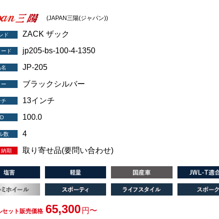
(JAPAN三陽(ジャパン))
ZACK ザック
ンド
jp205-bs-100-4-1350
コード
JP-205
品名
ブラックシルバー
ラー
13インチ
ンチ
100.0
D
4
ル数
取り寄せ品(要問い合わせ)
・納期
65,300
円〜
ルセット販売価格