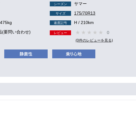
7
サマー
シーズン
175/70R13
サイズ
 475kg
H / 210km
速度記号
品(要問い合わせ)
0
レビュー
(0件のレビューを見る)