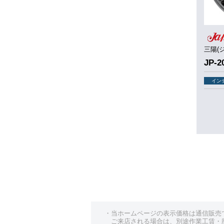
（JAPAN
三陽(ジャパン)）
三陽(
JP-205
JP-2
13インチ
インチ
イン
・当ホームページの表示価格は通信販売
ご来店される場合は、別途作業工賃・