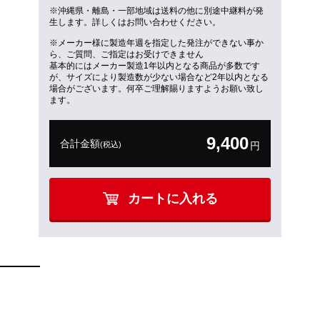
※沖縄県・離島・一部地域は送料の他に別途中継料が発
生します。詳しくはお問い合わせください。
※メーカー様に製造年週を指定した発注ができない事か
ら、ご質問、ご指定はお受けできません
基本的にはメーカー製造1年以内となる商品が多数です
が、サイズにより製造数が少ない場合など2年以内となる
場合がございます。何卒ご理解賜りますようお願い致し
ます。
9,400
合計金額
(税込)
円
カートに入れる