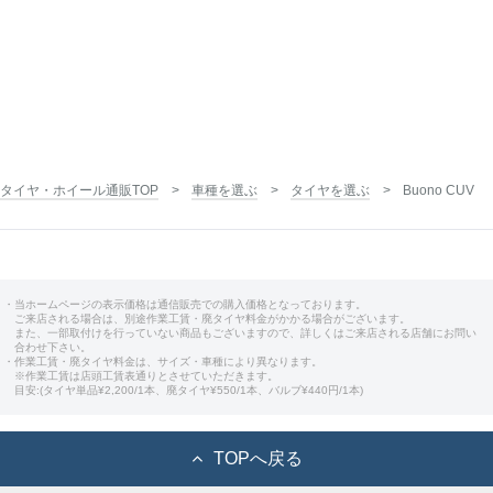
タイヤ・ホイール通販TOP
車種を選ぶ
タイヤを選ぶ
Buono CUV
・当ホームページの表示価格は通信販売での購入価格となっております。
ご来店される場合は、別途作業工賃・廃タイヤ料金がかかる場合がございます。
また、一部取付けを行っていない商品もございますので、詳しくはご来店される店舗にお問い
合わせ下さい。
・作業工賃・廃タイヤ料金は、サイズ・車種により異なります。
※作業工賃は店頭工賃表通りとさせていただきます。
目安:(タイヤ単品¥2,200/1本、廃タイヤ¥550/1本、バルブ¥440円/1本)
TOPへ戻る