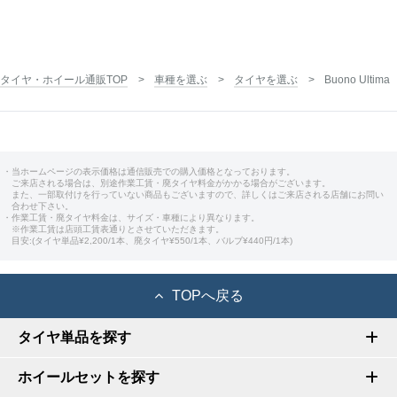
タイヤ・ホイール通販TOP
車種を選ぶ
タイヤを選ぶ
Buono Ultima
・当ホームページの表示価格は通信販売での購入価格となっております。
ご来店される場合は、別途作業工賃・廃タイヤ料金がかかる場合がございます。
また、一部取付けを行っていない商品もございますので、詳しくはご来店される店舗にお問い
合わせ下さい。
・作業工賃・廃タイヤ料金は、サイズ・車種により異なります。
※作業工賃は店頭工賃表通りとさせていただきます。
目安:(タイヤ単品¥2,200/1本、廃タイヤ¥550/1本、バルブ¥440円/1本)
TOPへ戻る
タイヤ単品を探す
ホイールセットを探す