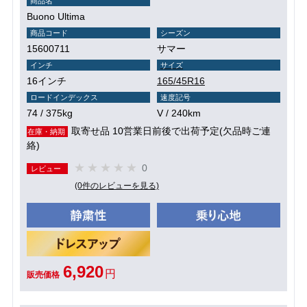
商品名
Buono Ultima
商品コード
シーズン
15600711
サマー
インチ
サイズ
16インチ
165/45R16
ロードインデックス
速度記号
74 / 375kg
V / 240km
取寄せ品 10営業日前後で出荷予定(欠品時ご連
在庫・納期
絡)
0
レビュー
(0件のレビューを見る)
6,920
円
販売価格