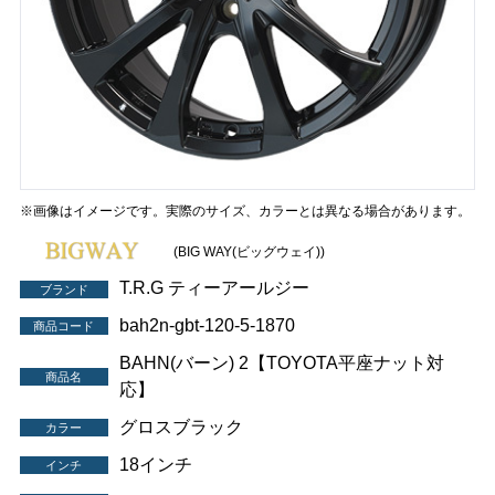
※画像はイメージです。実際のサイズ、カラーとは異なる場合があります。
(BIG WAY(ビッグウェイ))
T.R.G ティーアールジー
ブランド
bah2n-gbt-120-5-1870
商品コード
BAHN(バーン) 2【TOYOTA平座ナット対
商品名
応】
グロスブラック
カラー
18インチ
インチ