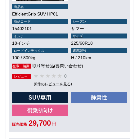
商品名
EfficientGrip SUV HP01
商品コード
シーズン
15402101
サマー
インチ
サイズ
18インチ
225/60R18
ロードインデックス
速度記号
100 / 800kg
H / 210km
取り寄せ品(要問い合わせ)
在庫・納期
0
レビュー
(0件のレビューを見る)
29,700
円
販売価格