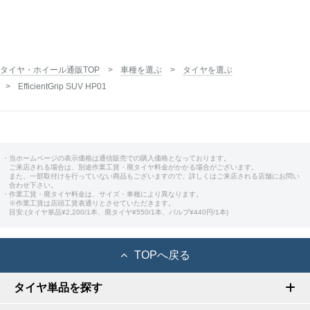
タイヤ・ホイール通販TOP
車種を選ぶ
タイヤを選ぶ
EfficientGrip SUV HP01
・当ホームページの表示価格は通信販売での購入価格となっております。
ご来店される場合は、別途作業工賃・廃タイヤ料金がかかる場合がございます。
また、一部取付けを行っていない商品もございますので、詳しくはご来店される店舗にお問い
合わせ下さい。
・作業工賃・廃タイヤ料金は、サイズ・車種により異なります。
※作業工賃は店頭工賃表通りとさせていただきます。
目安:(タイヤ単品¥2,200/1本、廃タイヤ¥550/1本、バルブ¥440円/1本)
TOPへ戻る
タイヤ単品を探す