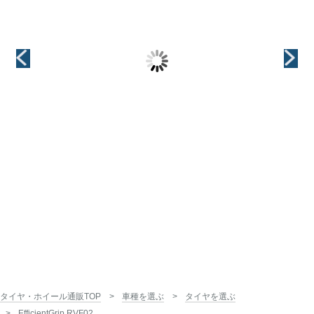
+(プラス)EK M1
LEGINA(レジー
CREST(クレス
ナ)
ト)
インチ
15インチ
インチ
インチ
15インチ
15インチ
タイヤ・ホイール通販TOP
車種を選ぶ
タイヤを選ぶ
EfficientGrip RVF02