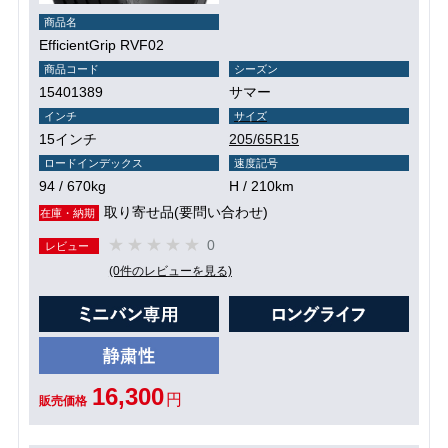
商品名
EfficientGrip RVF02
商品コード
シーズン
15401389
サマー
インチ
サイズ
15インチ
205/65R15
ロードインデックス
速度記号
94 / 670kg
H / 210km
取り寄せ品(要問い合わせ)
在庫・納期
0
レビュー
(0件のレビューを見る)
16,300
円
販売価格