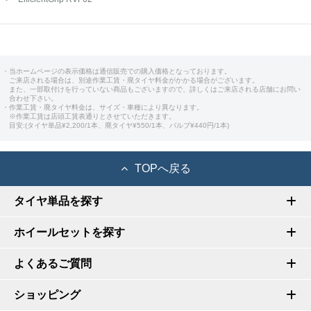
・当ホームページの表示価格は通信販売での購入価格となっております。
ご来店される場合は、別途作業工賃・廃タイヤ料金がかかる場合がございます。
また、一部取付けを行っていない商品もございますので、詳しくはご来店される店舗にお問い
合わせ下さい。
・作業工賃・廃タイヤ料金は、サイズ・車種により異なります。
※作業工賃は店頭工賃表通りとさせていただきます。
目安:(タイヤ単品¥2,200/1本、廃タイヤ¥550/1本、バルブ¥440円/1本)
TOPへ戻る
タイヤ単品を探す
ホイールセットを探す
よくあるご質問
ショッピング