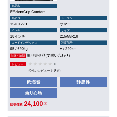
商品名
EfficientGrip Comfort
商品コード
シーズン
15401279
サマー
インチ
サイズ
18インチ
215/55R18
ロードインデックス
速度記号
95 / 690kg
V / 240km
取り寄せ品(要問い合わせ)
在庫・納期
0
レビュー
(0件のレビューを見る)
24,100
円
販売価格