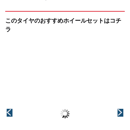
このタイヤのおすすめホイールセットはコチ
ラ
（KYOHO(共豊)）
（KYOHO(共豊)）
（KYOHO(共豊)）
+(プラス)EK M1
CREST(クレス
VALKYRIE(ヴァ
ト)
ルキリー)
インチ
18インチ
インチ
インチ
18インチ
18インチ