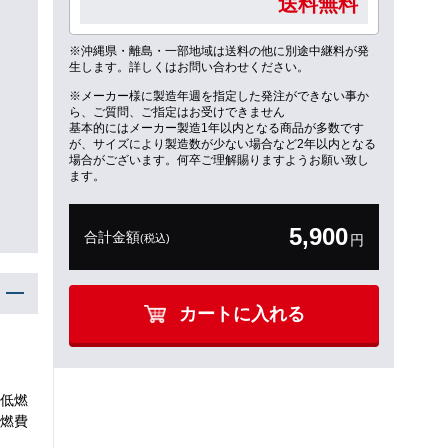
送料無料
※沖縄県・離島・一部地域は送料の他に別途中継料が発
生します。詳しくはお問い合わせください。
※メーカー様に製造年週を指定した発注ができない事か
ら、ご質問、ご指定はお受けできません
基本的にはメーカー製造1年以内となる商品が多数です
が、サイズにより製造数が少ない場合など2年以内となる
場合がございます。何卒ご理解賜りますようお願い致し
ます。
5,900
合計金額
(税込)
円
カートに入れる
低燃
燃費