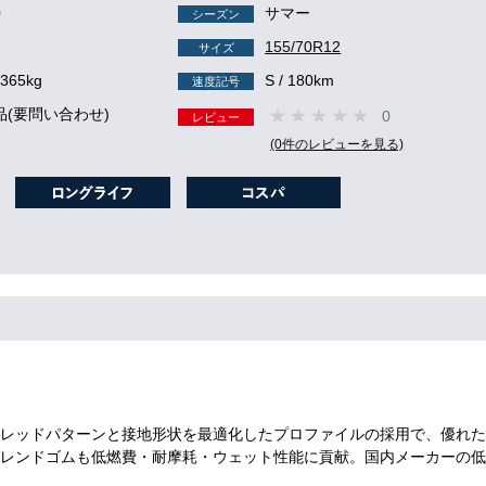
0
サマー
シーズン
155/70R12
サイズ
 365kg
S / 180km
速度記号
品(要問い合わせ)
0
レビュー
(0件のレビューを見る)
レッドパターンと接地形状を最適化したプロファイルの採用で、優れた
レンドゴムも低燃費・耐摩耗・ウェット性能に貢献。国内メーカーの低