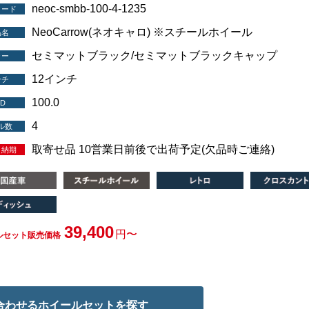
neoc-smbb-100-4-1235
コード
NeoCarrow(ネオキャロ) ※スチールホイール
品名
セミマットブラック/セミマットブラックキャップ
ラー
12インチ
ンチ
100.0
D
4
ル数
取寄せ品 10営業日前後で出荷予定(欠品時ご連絡)
・納期
39,400
円〜
ルセット販売価格
合わせる
ホイールセットを探す