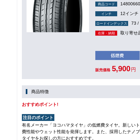
1480066
商品コード
12インチ
インチ
73 /
ロードインデックス
取り寄せ
在庫・納期
5,900
円
販売価格
商品特徴
おすすめポイント!
注目のポイント
有名メーカー「ヨコハマタイヤ」の低燃費タイヤ。新しいト
費性能やウェット性能を発揮します。また、採用したナノブ
タイヤをお探しの方におすすめです。