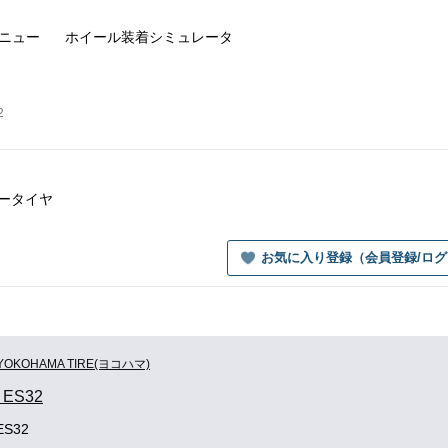
ニュー
ホイール装着
シミュレータ
2
サマータイヤ
お気に入り登録（会員登録/ロ
YOKOHAMA TIRE(ヨコハマ)
h ES32
 ES32