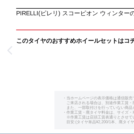
PIRELLI(ピレリ) スコーピオン ウィン
このタイヤのおすすめホイールセットはコ
・当ホームページの表示価格は通信販売
ご来店される場合は、別途作業工賃・
また、一部取付けを行っていない商品
・作業工賃・廃タイヤ料金は、サイズ・
※作業工賃は店頭工賃表通りとさせて
目安:(タイヤ単品¥2,200/1本、廃タイヤ¥