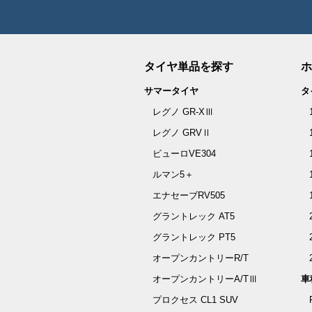
タイヤ単品を探す
ホ
サマータイヤ
タ
レグノ GR-XⅢ
レグノ GRVⅡ
ビューロVE304
ルマン5＋
エナセーブRV505
グラントレック AT5
グラントレック PT5
オープンカントリーR/T
オープンカントリーA/TⅢ
車
プロクセス CL1 SUV