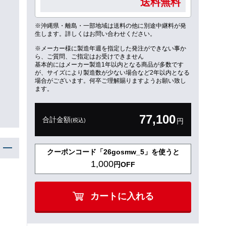
送料無料
※沖縄県・離島・一部地域は送料の他に別途中継料が発
生します。詳しくはお問い合わせください。
※メーカー様に製造年週を指定した発注ができない事か
ら、ご質問、ご指定はお受けできません
基本的にはメーカー製造1年以内となる商品が多数です
が、サイズにより製造数が少ない場合など2年以内となる
場合がございます。何卒ご理解賜りますようお願い致し
ます。
77,100
合計金額
(税込)
円
クーポンコード「26gosmw_5」を使うと
1,000
円OFF
カートに入れる