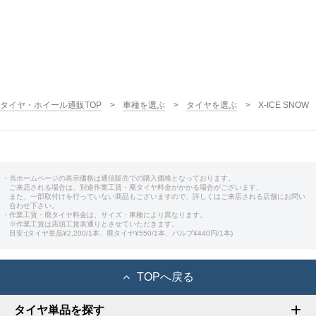
タイヤ・ホイール通販TOP
車種を選ぶ
タイヤを選ぶ
X-ICE SNOW
・当ホームページの表示価格は通信販売での購入価格となっております。
ご来店される場合は、別途作業工賃・廃タイヤ料金がかかる場合がございます。
また、一部取付けを行っていない商品もございますので、詳しくはご来店される店舗にお問い
合わせ下さい。
・作業工賃・廃タイヤ料金は、サイズ・車種により異なります。
※作業工賃は店頭工賃表通りとさせていただきます。
目安:(タイヤ単品¥2,200/1本、廃タイヤ¥550/1本、バルブ¥440円/1本)
TOPへ戻る
タイヤ単品を探す