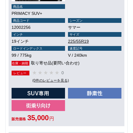
商品名
PRIMACY SUV+
商品コード
シーズン
12002256
サマー
インチ
サイズ
19インチ
225/55R19
ロードインデックス
速度記号
99 / 775kg
V / 240km
取り寄せ品(要問い合わせ)
在庫・納期
0
レビュー
(0件のレビューを見る)
35,000
円
販売価格