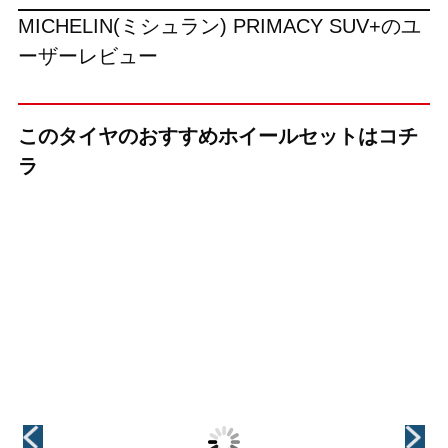
MICHELIN(ミシュラン) PRIMACY SUV+のユ
ーザーレビュー
このタイヤのおすすめホイールセットはコチ
ラ
（KYOHO(共豊)）
（KYOHO(共豊)）
（MID(マルカ)）
+(プラス)EK
+(プラス)EK
MOTION6(モー
M1【60°テーパ
M1【トヨタ 平座
ション6)【14R球
ー&トヨタ 平座
専用】
面座 14×1.5ボル