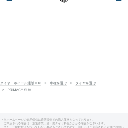
専用 設定あり】
ト車専用】
インチ
19インチ
インチ
インチ
C
19インチ
19インチ
タイヤ・ホイール通販TOP
車種を選ぶ
タイヤを選ぶ
PRIMACY SUV+
・当ホームページの表示価格は通信販売での購入価格となっております。
ご来店される場合は、別途作業工賃・廃タイヤ料金がかかる場合がございます。
また、一部取付けを行っていない商品もございますので、詳しくはご来店される店舗にお問い