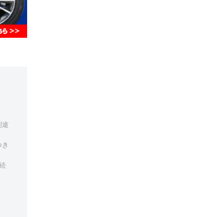
別途
つき
続