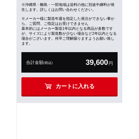
※沖縄県・離島・一部地域は送料の他に別途中継料が発
生します。詳しくはお問い合わせください。
※メーカー様に製造年週を指定した発注ができない事か
ら、ご質問、ご指定はお受けできません
基本的にはメーカー製造1年以内となる商品が多数です
が、サイズにより製造数が少ない場合など2年以内となる
場合がございます。何卒ご理解賜りますようお願い致し
ます。
39,600
合計金額
(税込)
円
カートに入れる