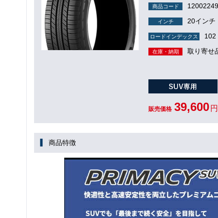
1200224
商品コード
20インチ
インチ
102 
ロードインデックス
取り寄せ
在庫・納期
39,600
円
販売価格
商品特徴