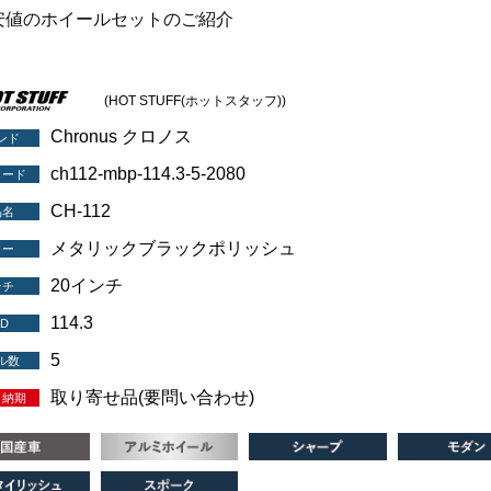
安値のホイールセットのご紹介
(HOT STUFF(ホットスタッフ))
Chronus クロノス
ンド
ch112-mbp-114.3-5-2080
コード
CH-112
品名
メタリックブラックポリッシュ
ラー
20インチ
ンチ
114.3
D
5
ル数
取り寄せ品(要問い合わせ)
・納期