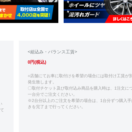
<組込み・バランス工賃>
0円(税込)
○店舗にてお車に取付けを希望の場合には取付け工賃が
発生致します。
〇取付チケット及び取付込み商品を購入時は、1注文に
一台分でご注文ください。
※2台分以上のご注文を希望の場合は、1台分ずつ購入手
い
きを完了まで行ってください。
て