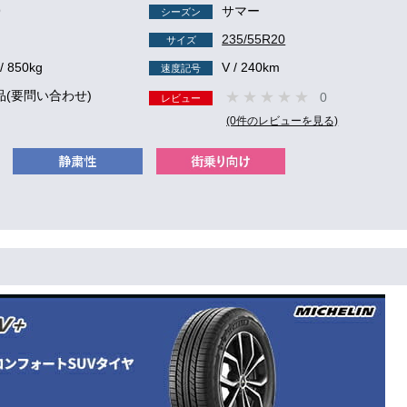
9
サマー
シーズン
235/55R20
サイズ
/ 850kg
V / 240km
速度記号
品(要問い合わせ)
0
レビュー
(0件のレビューを見る)