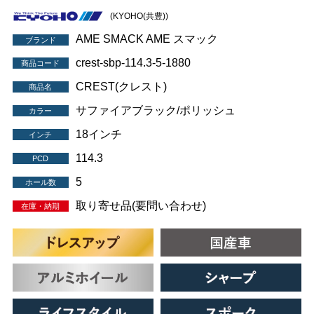
(KYOHO(共豊))
AME SMACK AME スマック
ブランド
crest-sbp-114.3-5-1880
商品コード
CREST(クレスト)
商品名
サファイアブラック/ポリッシュ
カラー
18インチ
インチ
114.3
PCD
5
ホール数
取り寄せ品(要問い合わせ)
在庫・納期