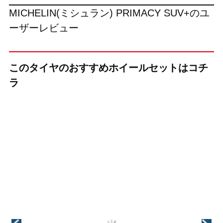
MICHELIN(ミシュラン) PRIMACY SUV+のユ
ーザーレビュー
このタイヤのおすすめホイールセットはコチ
ラ
（KYOHO(共豊)）
（KYOHO(共豊)）
（KYOHO(共豊)）
+(プラス)EK M1
CREST(クレス
VALKYRIE(ヴァ
ト)
ルキリー)
インチ