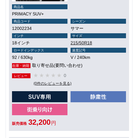
商品名
PRIMACY SUV+
商品コード
シーズン
12002234
サマー
インチ
サイズ
18インチ
215/50R18
ロードインデックス
速度記号
92 / 630kg
V / 240km
取り寄せ品(要問い合わせ)
在庫・納期
0
レビュー
(0件のレビューを見る)
32,200
円
販売価格