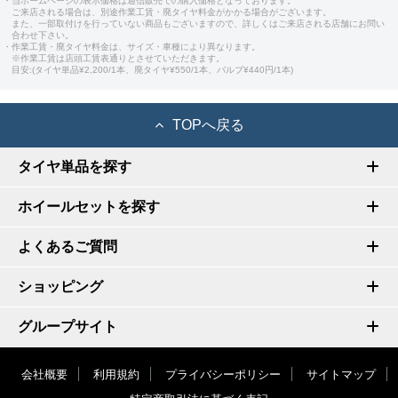
・当ホームページの表示価格は通信販売での購入価格となっております。
ご来店される場合は、別途作業工賃・廃タイヤ料金がかかる場合がございます。
また、一部取付けを行っていない商品もございますので、詳しくはご来店される店舗にお問い
合わせ下さい。
・作業工賃・廃タイヤ料金は、サイズ・車種により異なります。
※作業工賃は店頭工賃表通りとさせていただきます。
目安:(タイヤ単品¥2,200/1本、廃タイヤ¥550/1本、バルブ¥440円/1本)
TOPへ戻る
タイヤ単品を探す
ホイールセットを探す
よくあるご質問
ショッピング
グループサイト
会社概要
利用規約
プライバシーポリシー
サイトマップ