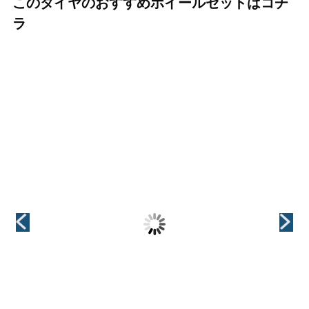
このタイヤのおすすめホイールセットはコチ
ラ
（KYOHO(共豊)）
（KYOHO(共豊)）
（KYOHO(共豊)）
+(プラス)EK M1
CREST(クレス
VALKYRIE(ヴァ
ト)
ルキリー)
インチ
18インチ
インチ
インチ
18インチ
18インチ