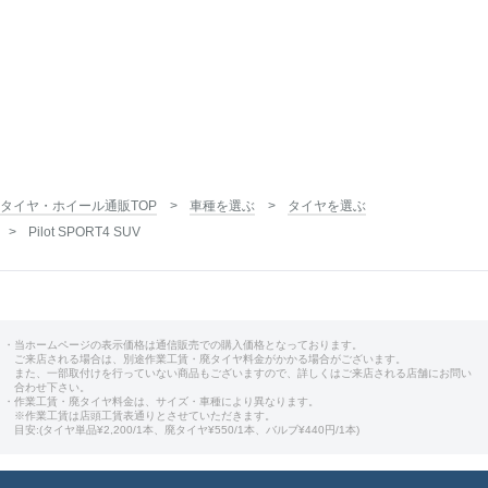
タイヤ・ホイール通販TOP
車種を選ぶ
タイヤを選ぶ
Pilot SPORT4 SUV
・当ホームページの表示価格は通信販売での購入価格となっております。
ご来店される場合は、別途作業工賃・廃タイヤ料金がかかる場合がございます。
また、一部取付けを行っていない商品もございますので、詳しくはご来店される店舗にお問い
合わせ下さい。
・作業工賃・廃タイヤ料金は、サイズ・車種により異なります。
※作業工賃は店頭工賃表通りとさせていただきます。
目安:(タイヤ単品¥2,200/1本、廃タイヤ¥550/1本、バルブ¥440円/1本)