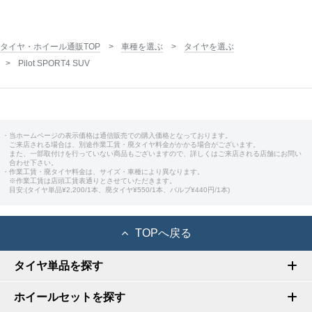
タイヤ・ホイール通販TOP
車種を選ぶ
タイヤを選ぶ
Pilot SPORT4 SUV
・当ホームページの表示価格は通信販売での購入価格となっております。
ご来店される場合は、別途作業工賃・廃タイヤ料金がかかる場合がございます。
また、一部取付けを行っていない商品もございますので、詳しくはご来店される店舗にお問い
合わせ下さい。
・作業工賃・廃タイヤ料金は、サイズ・車種により異なります。
※作業工賃は店頭工賃表通りとさせていただきます。
目安:(タイヤ単品¥2,200/1本、廃タイヤ¥550/1本、バルブ¥440円/1本)
TOPへ戻る
タイヤ単品を探す
ホイールセットを探す