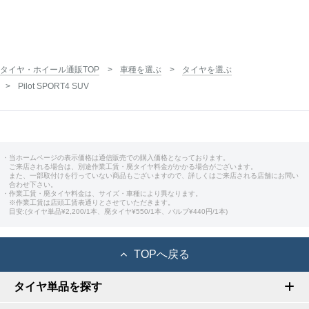
タイヤ・ホイール通販TOP
車種を選ぶ
タイヤを選ぶ
Pilot SPORT4 SUV
・当ホームページの表示価格は通信販売での購入価格となっております。
ご来店される場合は、別途作業工賃・廃タイヤ料金がかかる場合がございます。
また、一部取付けを行っていない商品もございますので、詳しくはご来店される店舗にお問い
合わせ下さい。
・作業工賃・廃タイヤ料金は、サイズ・車種により異なります。
※作業工賃は店頭工賃表通りとさせていただきます。
目安:(タイヤ単品¥2,200/1本、廃タイヤ¥550/1本、バルブ¥440円/1本)
TOPへ戻る
タイヤ単品を探す