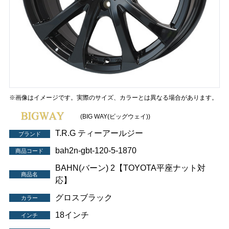
※画像はイメージです。実際のサイズ、カラーとは異なる場合があります。
(BIG WAY(ビッグウェイ))
T.R.G ティーアールジー
ブランド
bah2n-gbt-120-5-1870
商品コード
BAHN(バーン) 2【TOYOTA平座ナット対
商品名
応】
グロスブラック
カラー
18インチ
インチ